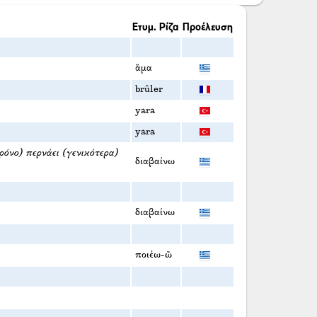
Ετυμ. Ρίζα
Προέλευση
ἅμα
brûler
yara
yara
χρόνο) περνάει (γενικότερα)
διαβαίνω
διαβαίνω
ποιέω-ῶ