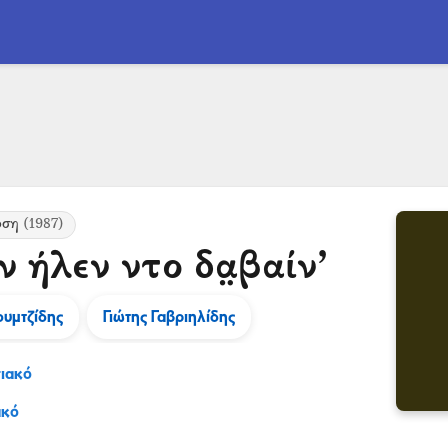
οση
(1987)
 ήλεν ντο δα̤βαίν’
ουμτζίδης
Γιώτης Γαβριηλίδης
ιακό
ακό