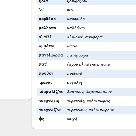
ήλεν
ήλιος/ήλιο
’κ’
δεν
καρδόπο
καρδούλα
μαλλόπα
μαλλάκια
ν’ αϊλί
αλίμονο!, συμφορά!
ομμάτι͜α
μάτια
παντέμορφα
πανέμορφα
πάτ’
(προστ.) πάτησε, πάτα
πουθέν
πουθενά
τρανόν
μεγάλος
τσ̌αρτιλίζ’νε
λάμπουν, λαμποκοπούν
τυρα̤ννί͜εις
τυραννάς, ταλαιπωρείς
τυρα̤ννίζ’νε
τυραννούν, ταλαιπωρούν
ψ̌η
ψυχή