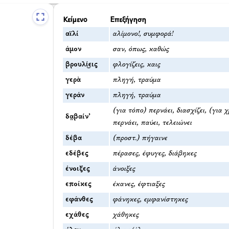
Κείμενο
Επεξήγηση
αϊλί
αλίμονο!, συμφορά!
άμον
σαν, όπως, καθώς
βρουλί͜εις
φλογίζεις, καις
γερὰ
πληγή, τραύμα
γεράν
πληγή, τραύμα
(για τόπο) περνάει, διασχίζει, (για 
δα̤βαίν’
περνάει, παύει, τελειώνει
δέβα
(προστ.) πήγαινε
εδέβες
πέρασες, έφυγες, διάβηκες
ένοιξες
άνοιξες
εποίκες
έκανες, έφτιαξες
εφάνθες
φάνηκες, εμφανίστηκες
εχάθες
χάθηκες