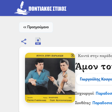
<< Προηγούμενο
share
Κοντά στην παράδ
Άμον τον
Γιωργούλης Κουγι
Στιχουργοί:
Παραδοσ
Συνθέτες:
Παραδοσι