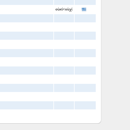
οὐκί<οὐχί