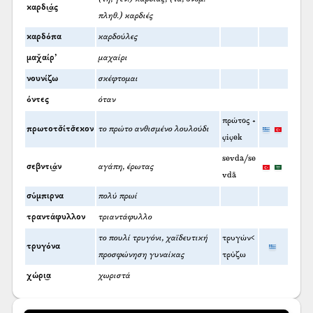
καρδι͜άς
πληθ.) καρδιές
καρδόπα
καρδούλες
μαχ̌αίρ’
μαχαίρι
νουνίζω
σκέφτομαι
όντες
όταν
πρώτος +
πρωτοτσ̌ίτσ̌εκον
το πρώτο ανθισμένο λουλούδι
çiçek
sevda/se
σεβντι͜άν
αγάπη, έρωτας
vdā
σύμπιρνα
πολύ πρωί
τραντάφυλλον
τριαντάφυλλο
το πουλί τρυγόνι, χαϊδευτική
τρυγών<
τρυγόνα
προσφώνηση γυναίκας
τρύζω
χώρι͜α
χωριστά