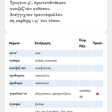
Τρυγόνα μ’, πρωτοτσ̌ίτσ̌εκον
ανοιξεζ’νόν ανθόπον
Ανέγγιχτον τραντάφυλλον
ση καρδι͜άς ι-μ’ τον τόπον
Ετυμ.
Κείμενο
Επεξήγηση
Προέλ.
Ρίζα
αέτσ’
έτσι
ανάσμα
ανάσα, αναπνοή
ανοιξεζ’νόν
ανοιξιάτικο
αροθυμίαν
νοσταλγία
αροθυμώ
νοσταλγώ
yaralam
γεραλαεύ’νε
πληγώνουν, τραυματίζουν
ak
εγνεφώ
ξυπνώ
(τη, γεν.) καρδιάς, (τα, ονομ.