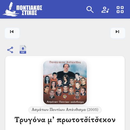
search
artist
view_cozy
search
skip_previous
skip_next
share
Ασμάτων Ποντίων Απάνθισμα
(2005)
Τρυγόνα μ’ πρωτοτσ̌ίτσ̌εκον