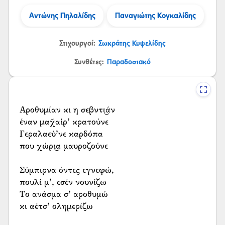
Αντώνης Πηλαλίδης
Παναγιώτης Κογκαλίδης
Στιχουργοί:
Σωκράτης Κυψελίδης
Συνθέτες:
Παραδοσιακό
Αροθυμίαν κι η σεβντι͜άν
έναν μαχ̌αίρ’ κρατούνε
Γεραλαεύ’νε καρδόπα
που χώρι͜α μαυροζούνε
Σύμπιρνα όντες εγνεφώ,
πουλί μ’, εσέν νουνίζω
Το ανάσμα σ’ αροθυμώ
κι αέτσ’ ολημερίζω