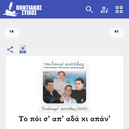
search
artist
view_cozy
search
skip_previous
skip_next
share
Τουλουμί’ καϊτέδες
(2001)
Το πόι σ’ απ’ αδά κι απάν’