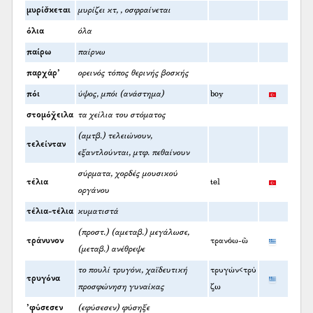
μυρίσ̌κεται
μυρίζει κτ, , οσφραίνεται
όλια
όλα
παίρω
παίρνω
παρχάρ’
ορεινός τόπος θερινής βοσκής
πόι
ύψος, μπόι (ανάστημα)
boy
στομόχ̌ειλα
τα χείλια του στόματος
(αμτβ.) τελειώνουν,
τελείνταν
εξαντλούνται, μτφ. πεθαίνουν
σύρματα, χορδές μουσικού
τέλια
tel
οργάνου
τέλια-τέλια
κυματιστά
(προστ.) (αμεταβ.) μεγάλωσε,
τράνυνον
τρανόω-ῶ
(μεταβ.) ανέθρεψε
το πουλί τρυγόνι, χαϊδευτική
τρυγών<τρύ
τρυγόνα
προσφώνηση γυναίκας
ζω
’φύσεσεν
(εφύσεσεν) φύσηξε