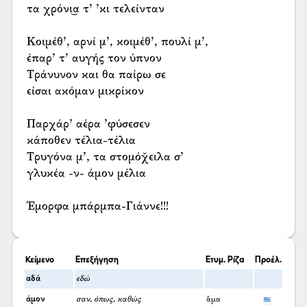
τα χρόνι͜α τ’ ’κι τελείνταν
Κοιμέθ’, αρνί μ’, κοιμέθ’, πουλί μ’,
έπαρ’ τ’ αυγής τον ύπνον
Τράνυνον και θα παίρω σε
είσαι ακόμαν μικρίκον
Παρχάρ’ αέρα ’φύσεσεν
κάποθεν τέλια-τέλια
Τρυγόνα μ’, τα στομόχ̌ειλα σ’
γλυκέα -ν- άμον μέλια
Έμορφα μπάρμπα-Γιάννε!!!
Κείμενο
Επεξήγηση
Ετυμ. Ρίζα
Προέλ.
αδά
εδώ
άμον
σαν, όπως, καθώς
ἅμα