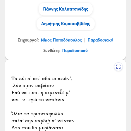
Γιάννης Καλπατσινίδης
Δημήτρης Καρασαββίδης
Στιχουργοί:
Νίκος Παπαδόπουλος
Παραδοσιακό
|
Συνθέτες:
Παραδοσιακό
Το πόι σ’ απ’ αδά κι απάν’,
ιλό̤ν άμον καβάκιν
Εσύ να είσαι η κεμεντζ̌έ μ’
και -ν- εγώ το καπάκιν
Όλια τα τριαντάφυλλα
απέσ’ σην καρδι͜ά σ’ κείνταν
Ατά που θα μυρίσ̌κεται