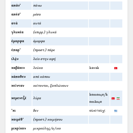
απάν’
πάνω
απέσ’
μέσα
ατά
αυτά
γλυκέα
(επιρρ.) γλυκά
έμορφα
όμορφα
έπαρ’
(προστ.) πάρε
ιλό̤ν
λείο στην αφή
καβάκιν
λεύκα
kavak
κάποθεν
από κάπου
κείνταν
κείτονται, ξαπλώνουν
kemençe/k
κεμεντζ̌έ
λύρα
emānçe
’κι
δεν
οὐκί<οὐχί
κοιμέθ’
(προστ.) κοιμήσου
μικρίκον
μικρούλης/α/ικο