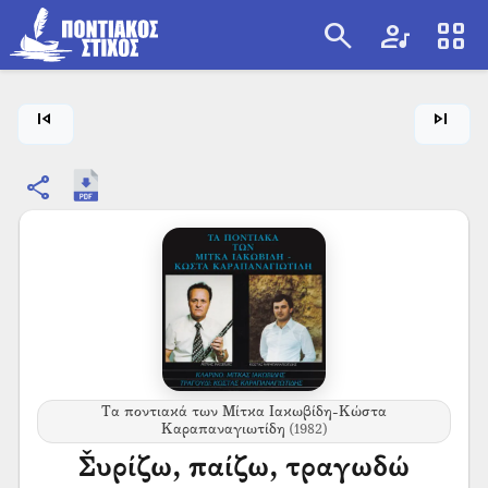
search
artist
view_cozy
search
skip_previous
skip_next
share
Τα ποντιακά των Μίτκα Ιακωβίδη-Κώστα
Καραπαναγιωτίδη
(1982)
Σ̌υρίζω, παίζω, τραγωδώ