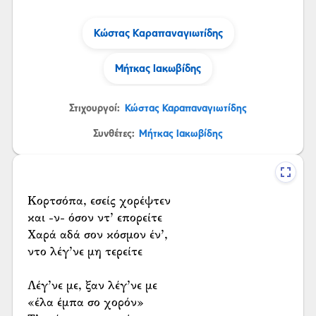
Κώστας Καραπαναγιωτίδης
Μήτκας Ιακωβίδης
Στιχουργοί:
Κώστας Καραπαναγιωτίδης
Συνθέτες:
Μήτκας Ιακωβίδης
Κορτσόπα, εσείς χορέψτεν
και -ν- όσον ντ’ επορείτε
Χαρά αδά σον κόσμον έν’,
ντο λέγ’νε μη τερείτε
Λέγ’νε με, ξαν λέγ’νε με
«έλα έμπα σο χορόν»