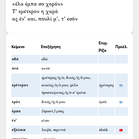
«έλα έμπα σο χορόν»
Τ’ εμέτερον η χαρά
ας έν’ και, πουλί μ’, τ’ εσόν
Ετυμ.
Κείμενο
Επεξήγηση
Προέλ.
Ρίζα
αδά
εδώ
ατα
αυτά
ημέτερος/η/ο, δικός/ή/ό μου,
εμέτερον
οικείος/α/ο μου, φίλα
ἡμέτερος
προσκείμενος/η/ο σ' εμένα
εμόν
δικός/ή/ό μου
ἐμοῦ
έμπα
(προστ.) μπες
έν’
είναι
εξούκια
λειψά, περιττά
eksik