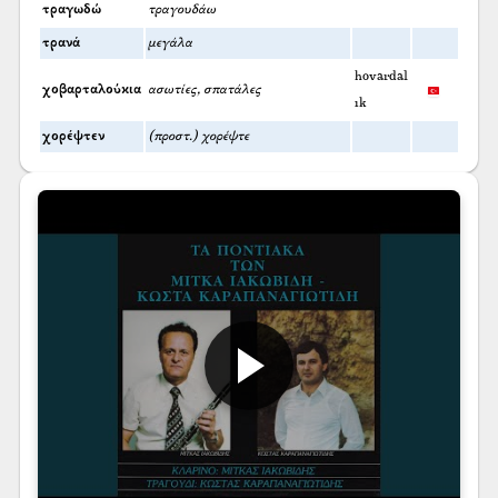
τραγωδώ
τραγουδάω
τρανά
μεγάλα
hovardal
χοβαρταλούκια
ασωτίες, σπατάλες
ık
χορέψτεν
(προστ.) χορέψτε