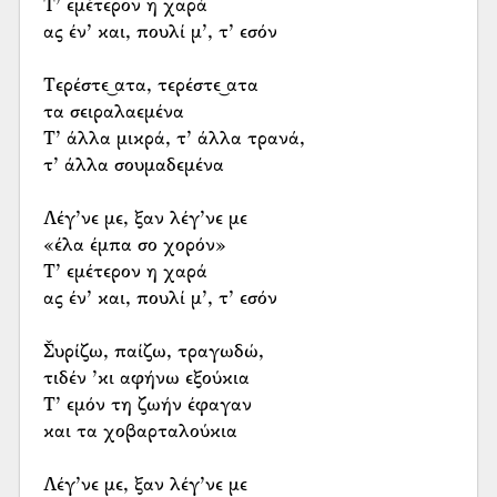
Τ’ εμέτερον η χαρά
ας έν’ και, πουλί μ’, τ’ εσόν
Τερέστε͜ ατα, τερέστε͜ ατα
τα σειραλαεμένα
Τ’ άλλα μικρά, τ’ άλλα τρανά,
τ’ άλλα σουμαδεμένα
Λέγ’νε με, ξαν λέγ’νε με
«έλα έμπα σο χορόν»
Τ’ εμέτερον η χαρά
ας έν’ και, πουλί μ’, τ’ εσόν
Σ̌υρίζω, παίζω, τραγωδώ,
τιδέν ’κι αφήνω εξούκια
Τ’ εμόν τη ζωήν έφαγαν
και τα χοβαρταλούκια
Λέγ’νε με, ξαν λέγ’νε με