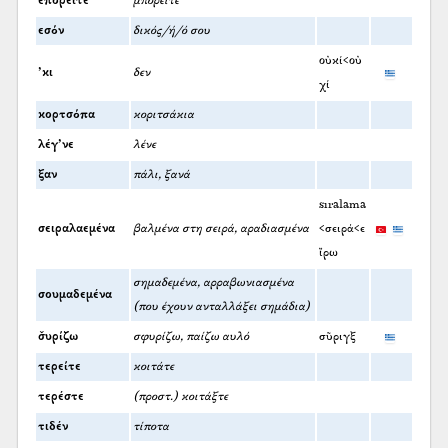
επορείτε
μπορείτε
εσόν
δικός/ή/ό σου
οὐκί<οὐ
’κι
δεν
χί
κορτσόπα
κοριτσάκια
λέγ’νε
λένε
ξαν
πάλι, ξανά
sıralama
σειραλαεμένα
βαλμένα στη σειρά, αραδιασμένα
<σειρά<ε
ἴρω
σημαδεμένα, αρραβωνιασμένα
σουμαδεμένα
(που έχουν ανταλλάξει σημάδια)
σ̌υρίζω
σφυρίζω, παίζω αυλό
σῦριγξ
τερείτε
κοιτάτε
τερέστε
(προστ.) κοιτάξτε
τιδέν
τίποτα