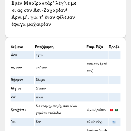
Εμέν Μπαϊρακτάρ’ λέγ’νε με
κι ας σον Άεν-Ζαχαρέαν¹
Αρνί μ’, για τ’ έναν φίλεμαν
έφαγα μαχ̌αιρέαν
Κείμενο
Επεξήγηση
Ετυμ. Ρίζα
Προέλ.
άεν
άγιο
ασό σον (από
ας σον
απ’ τον
τον)
δά̤κρεν
δάκρυ
δίγ’νε
δίνουν
έν’
είναι
διακοσμημένο/η, που είναι
ζινιχ̌ένεν
ziynet/zīnet
γεμάτο στολίδια
’κι
δεν
οὐκί<οὐχί
kurban/ḳurb