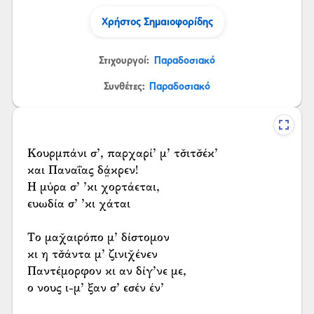
Χρήστος Σημαιοφορίδης
Στιχουργοί:
Παραδοσιακό
Συνθέτες:
Παραδοσιακό
Κουρμπάνι σ’, παρχαρί’ μ’ τσ̌ιτσ̌έκ’
και Παναΐας δά̤κρεν!
Η μύρα σ’ ’κι χορτάεται,
ευωδία σ’ ’κι χάται
Το μαχ̌αιρόπο μ’ δίστομον
κι η τσ̌άντα μ’ ζινιχ̌ένεν
Παντέμορφον κι αν δίγ’νε με,
ο νους ι-μ’ ξαν σ’ εσέν έν’