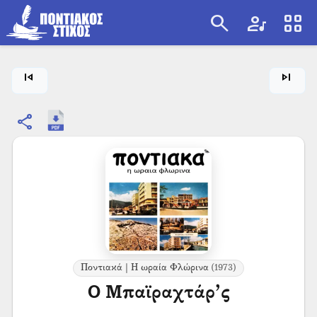
search
artist
view_cozy
search
skip_previous
skip_next
share
Ποντιακά | Η ωραία Φλώρινα
(1973)
Ο Μπαϊραχτάρ’ς