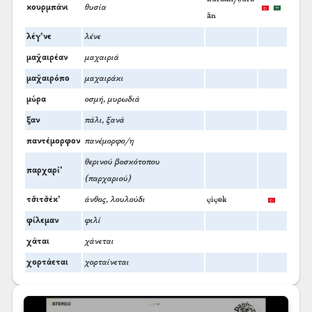
κουρμπάνι
θυσία
ān
λέγ’νε
λένε
μαχ̌αιρέαν
μαχαιριά
μαχ̌αιρόπο
μαχαιράκι
μύρα
οσμή, μυρωδιά
ξαν
πάλι, ξανά
παντέμορφον
πανέμορφο/η
θερινού βοσκότοπου
παρχαρί’
(παρχαριού)
τσ̌ιτσ̌έκ’
άνθος, λουλούδι
çiçek
φίλεμαν
φιλί
χάται
χάνεται
χορτάεται
χορταίνεται