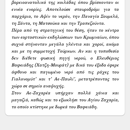
βορειοανατολικά της κοιλάδας όπου βρίσκονταν οι 
εννέα ενορίες. Αποτελούσε σταυροδρόμι για τα 
παρχάρια, το Αψίν το νερόν, την Παναγία Σουμελά, 
τη Σάντα, τη Ματσούκα και την Τραπεζούντα. 

Πέρα από τη στρατηγική του θέση, ήταν το κέντρο 
των εορταστικών εκδηλώσεων των Κρωμναίων, όπου 
συχνά στήνονταν μεγάλα γλέντια και χοροί, ακόμα 
και με τη συμμετοχή Τούρκων. Αν και η τοποθεσία 
δεν διέθετε φυσική πηγή νερού, ο Ελευθέριος 
Βαφειάδης (Χατζη-Μουράτ) με δικά του έξοδα έφερε 
άφθονο και παγωμένο νερό από τις ράχες του 
Γιαλονομύτ’ και τ’ Αε-Παυλί’, μετατρέποντας τον 
χώρο σε σημείο αναψυχής.

Στον Αε-Ζαχαρέα υπήρχαν πολλά χάνια και 
μαγαζιά, καθώς και το εξωκλήσι του Αγίου Ζαχαρία, 
το οποίο κτίστηκε με δωρεά του Βαφειάδη.