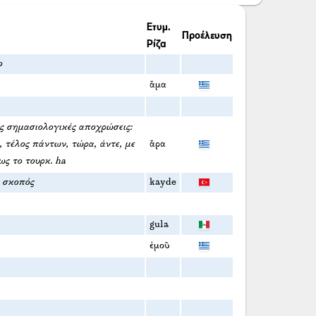
Ετυμ.
Προέλευση
Ρίζα
ο
ἅμα
ες σημασιολογικές αποχρώσεις:
, τέλος πάντων, τώρα, άντε, με
ἄρα
ς το τουρκ. ha
ς σκοπός
kayde
gula
ἐμοῦ