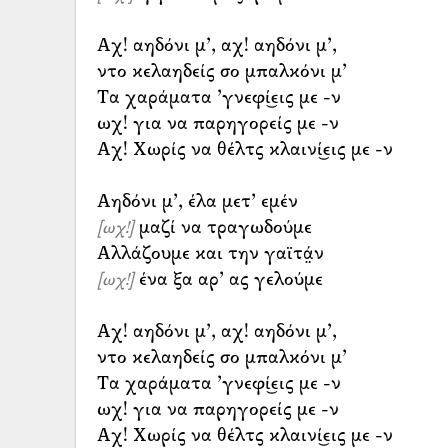
Αχ! αηδόνι μ’, αχ! αηδόνι μ’,
ντο κελαηδείς σο μπαλκόνι μ’
Τα χαράματα ’γνεφί͜εις με -ν
ωχ! για να παρηγορείς με -ν
Αχ! Χωρίς να θέλτς κλαινί͜εις με -ν
μαζί να τραγωδούμε
[ωχ!]
ένα ξα αρ’ ας γελούμε
[ωχ!]
Αχ! αηδόνι μ’, αχ! αηδόνι μ’,
ντο κελαηδείς σο μπαλκόνι μ’
Τα χαράματα ’γνεφί͜εις με -ν
ωχ! για να παρηγορείς με -ν
Αχ! Χωρίς να θέλτς κλαινί͜εις με -ν