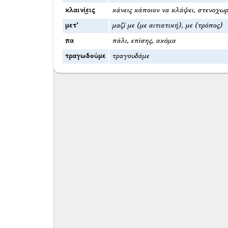
κλαινί͜εις
κάνεις κάποιον να κλάψει, στενοχωρ
μετ’
μαζί με (με αιτιατική), με (τρόπος)
πα
πάλι, επίσης, ακόμα
τραγωδούμε
τραγουδάμε