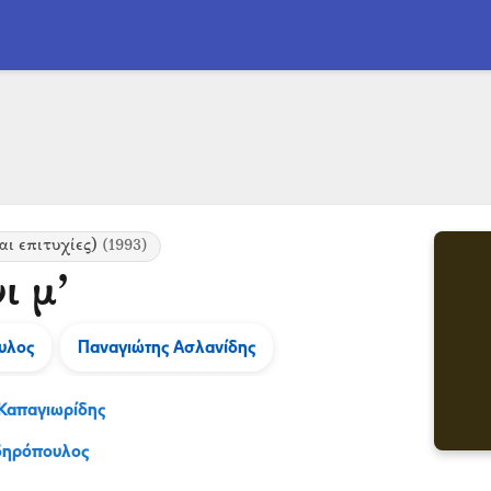
αι επιτυχίες)
(1993)
ι μ’
υλος
Παναγιώτης Ασλανίδης
Καπαγιωρίδης
ιδηρόπουλος