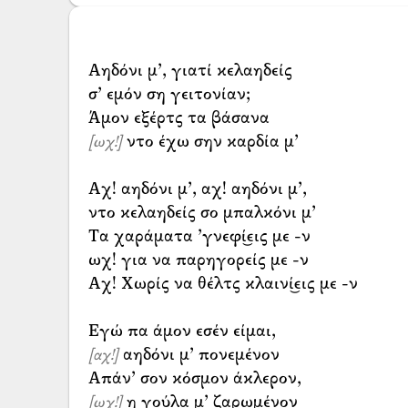
Αηδόνι μ’, γιατί κελαηδείς
σ’ εμόν ση γειτονίαν;
ντο έχω σην καρδία μ’
[ωχ!]
Αχ! αηδόνι μ’, αχ! αηδόνι μ’,
ντο κελαηδείς σο μπαλκόνι μ’
Τα χαράματα ’γνεφί͜εις με -ν
ωχ! για να παρηγορείς με -ν
Αχ! Χωρίς να θέλτς κλαινί͜εις με -ν
αηδόνι μ’ πονεμένον
[αχ!]
η γούλα μ’ ζαρωμένον
[ωχ!]