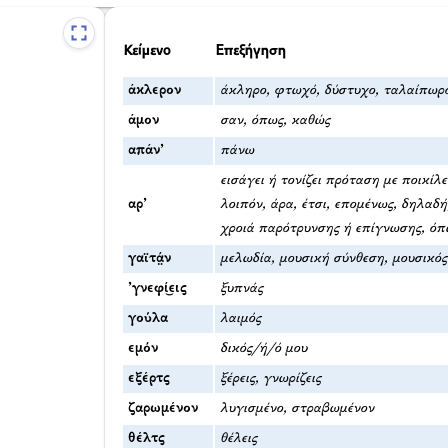
Κείμενο
Επεξήγηση
άκλερον
άκληρο, φτωχό, δύστυχο, ταλαίπωρ
άμον
σαν, όπως, καθώς
απάν’
πάνω
εισάγει ή τονίζει πρόταση με ποικίλ
αρ’
λοιπόν, άρα, έτσι, επομένως, δηλαδή
χροιά παρότρυνσης ή επίγνωσης, όπω
γαϊτά̤ν
μελωδία, μουσική σύνθεση, μουσικό
’γνεφί͜εις
ξυπνάς
γούλα
λαιμός
εμόν
δικός/ή/ό μου
εξέρτς
ξέρεις, γνωρίζεις
ζαρωμένον
λυγισμένο, στραβωμένον
θέλτς
θέλεις