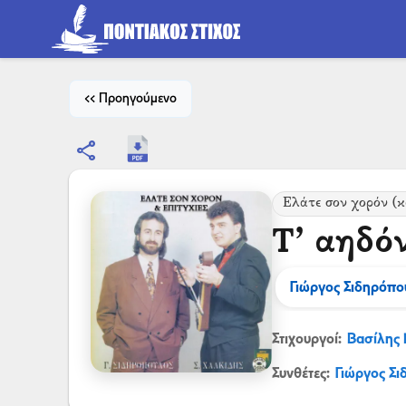
<< Προηγούμενο
share
Ελάτε σον χορόν (κ
Τ’ αηδόν
Γιώργος Σιδηρόπο
Στιχουργοί:
Βασίλης 
Συνθέτες:
Γιώργος Σ