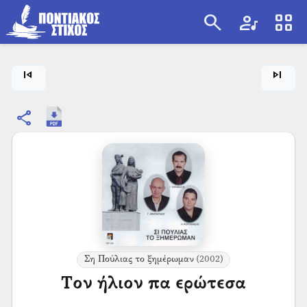
search
artist
view_cozy
search
skip_previous
skip_next
share
Ση Πούλιας το ξημέρωμαν
(2002)
Τον ήλιον πα ερώτεσα