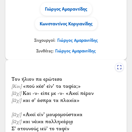
Γιώργος Αμαραντίδης
Κωνσταντίνος Κοργιανίδης
Στιχουργοί:
Γιώργος Αμαραντίδης
Συνθέτες:
Γιώργος Αμαραντίδης
[Και]
[Ωχ!]
και σ’ άσπρα τα πλακία»
[Ωχ!]
[Ωχ!]
και νέικα παλληκάρι͜α
[Ωχ!]
Σ’ ατουνούς ιεύ’ το ταφίν