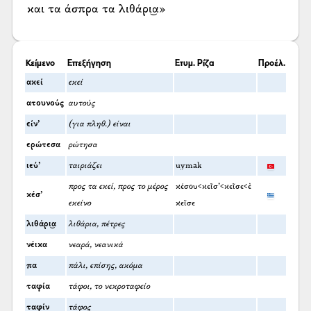
και τα άσπρα τα λιθάρι͜α»
Κείμενο
Επεξήγηση
Ετυμ. Ρίζα
Προέλ.
ακεί
εκεί
ατουνούς
αυτούς
είν’
(για πληθ.) είναι
ερώτεσα
ρώτησα
ιεύ’
ταιριάζει
uymak
προς τα εκεί, προς το μέρος
κέσου<κεῖσ’<κεῖσε<ἐ
κέσ’
εκείνο
κεῖσε
λιθάρι͜α
λιθάρια, πέτρες
νέικα
νεαρά, νεανικά
πα
πάλι, επίσης, ακόμα
ταφία
τάφοι, το νεκροταφείο
ταφίν
τάφος