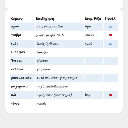
Κείμενο
Επεξήγηση
Ετυμ. Ρίζα
Προέλ.
άμον
σαν, όπως, καθώς
ἅμα
γιάβρι
μωρό, μικρό, παιδί
yavru
εμόν
δικός/ή/ό μου
ἐμοῦ
έμορφον
όμορφο
’ίνεσαι
γίνεσαι
λελεύω
χαίρομαι
μασεματικόν
αυτό που είναι για μάσημα
παχ̌εμένον
παχύ, καλοθρεμμένο
πόι
ύψος, μπόι (ανάστημα)
boy
τίνος
ποιού;