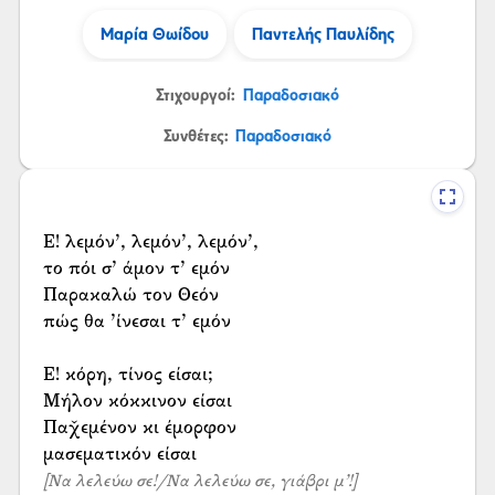
Μαρία Θωίδου
Παντελής Παυλίδης
Στιχουργοί:
Παραδοσιακό
Συνθέτες:
Παραδοσιακό
Ε! λεμόν’, λεμόν’, λεμόν’,
το πόι σ’ άμον τ’ εμόν
Παρακαλώ τον Θεόν
πώς θα ’ίνεσαι τ’ εμόν
Ε! κόρη, τίνος είσαι;
Μήλον κόκκινον είσαι
Παχ̌εμένον κι έμορφον
[Να λελεύω σε!/Να λελεύω σε, γιάβρι μ’!]