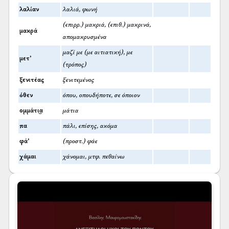
λαλίαν
λαλιά, φωνή
(επιρρ.) μακριά, (επιθ.) μακρινά,
μακρά
απομακρυσμένα
μαζί με (με αιτιατική), με
μετ’
(τρόπος)
ξενιτέας
ξενιτεμένος
όθεν
όπου, οπουδήποτε, σε όποιον
ομμάτι͜α
μάτια
πα
πάλι, επίσης, ακόμα
φά’
(προστ.) φάε
χάμαι
χάνομαι, μτφ. πεθαίνω