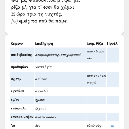
Φά’ με, Φασουλίτσα μ’, φά’ με,
ρίζα μ’, για τ’ εσέν θα χάμαι
εμείς πα πού θα πάμε;
[κι]
Κείμενο
Επεξήγηση
Ετυμ. Ρίζα
Προέλ.
από + δι͜αβα
απιδεβασέας
απομακρύνσεις, αποχωρισμοί
σέα
αροθυμίαν
νοσταλγία
ασό σην (απ
ας σην
απ’ την
ό την)
εγκάλια
αγκαλιά
έμ’νε
ήμουν
ενέσπαλα
ξέχασα
εσκοτείνεψαν
σκοτείνιασαν
’κι
δεν
οὐκί<οὐχί