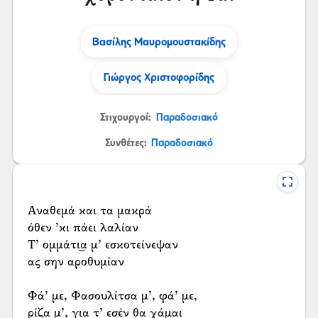
Βασίλης Μαυρομουστακίδης
Γιώργος Χριστοφορίδης
Στιχουργοί:
Παραδοσιακό
Συνθέτες:
Παραδοσιακό
Αναθεμά και τα μακρά
όθεν ’κι πάει λαλίαν
Τ’ ομμάτι͜α μ’ εσκοτείνεψαν
ας σην αροθυμίαν
Φά’ με, Φασουλίτσα μ’, φά’ με,
ρίζα μ’, για τ’ εσέν θα χάμαι