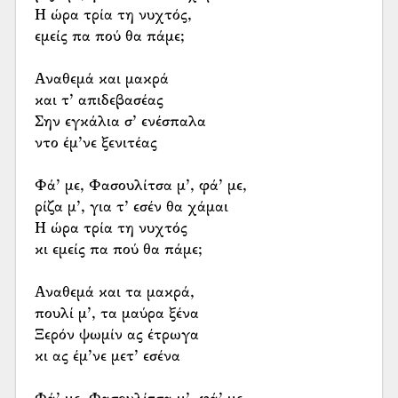
Η ώρα τρία τη νυχτός,
εμείς πα πού θα πάμε;
Αναθεμά και μακρά
και τ’ απιδεβασέας
Σην εγκάλια σ’ ενέσπαλα
ντο έμ’νε ξενιτέας
Φά’ με, Φασουλίτσα μ’, φά’ με,
ρίζα μ’, για τ’ εσέν θα χάμαι
Η ώρα τρία τη νυχτός
κι εμείς πα πού θα πάμε;
Αναθεμά και τα μακρά,
πουλί μ’, τα μαύρα ξένα
Ξερόν ψωμίν ας έτρωγα
κι ας έμ’νε μετ’ εσένα