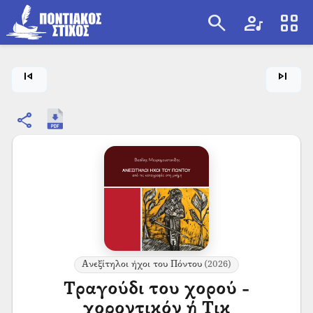
search
artist
view_cozy
search
skip_previous
skip_next
share
Ανεξίτηλοι ήχοι του Πόντου
(2026)
Τραγούδι του χορού -
χοροντικόν ή Τικ