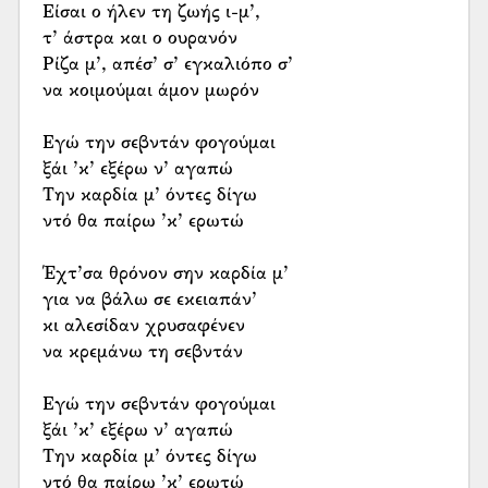
Είσαι ο ήλεν τη ζωής ι-μ’,
τ’ άστρα και ο ουρανόν
Ρίζα μ’, απέσ’ σ’ εγκαλιόπο σ’
να κοιμούμαι άμον μωρόν
Εγώ την σεβντάν φογούμαι
ξάι ’κ’ εξέρω ν’ αγαπώ
Την καρδία μ’ όντες δίγω
ντό θα παίρω ’κ’ ερωτώ
Έχτ’σα θρόνον σην καρδία μ’
για να βάλω σε εκειαπάν’
κι αλεσίδαν χρυσαφένεν
να κρεμάνω τη σεβντάν
Εγώ την σεβντάν φογούμαι
ξάι ’κ’ εξέρω ν’ αγαπώ
Την καρδία μ’ όντες δίγω
ντό θα παίρω ’κ’ ερωτώ