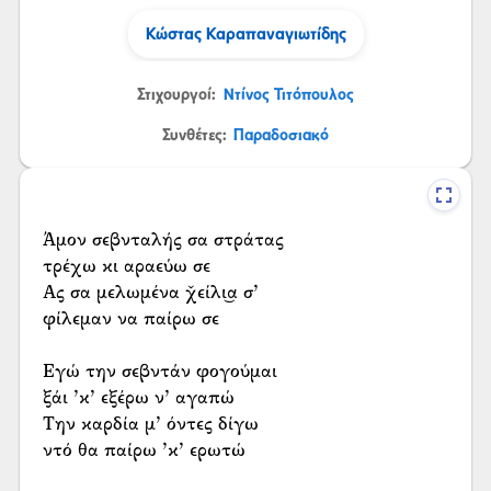
Κώστας Καραπαναγιωτίδης
Στιχουργοί:
Ντίνος Τιτόπουλος
Συνθέτες:
Παραδοσιακό
Άμον σεβνταλής σα στράτας
τρέχω κι αραεύω σε
Ας σα μελωμένα χ̌είλι͜α σ’
φίλεμαν να παίρω σε
Εγώ την σεβντάν φογούμαι
ξάι ’κ’ εξέρω ν’ αγαπώ
Την καρδία μ’ όντες δίγω
ντό θα παίρω ’κ’ ερωτώ