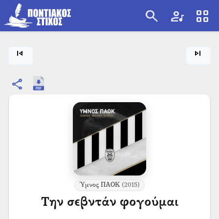
search
artist
view_cozy
search
skip_previous
skip_next
share
Ύμνος ΠΑΟΚ
(2015)
Την σεβντάν φογούμαι