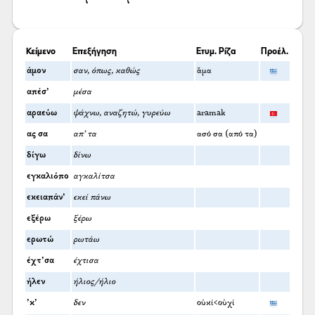
Κείμενο
Επεξήγηση
Ετυμ. Ρίζα
Προέλ.
άμον
σαν, όπως, καθώς
ἅμα
απέσ’
μέσα
αραεύω
ψάχνω, αναζητώ, γυρεύω
aramak
ας σα
απ’ τα
ασό σα (από τα)
δίγω
δίνω
εγκαλιόπο
αγκαλίτσα
εκειαπάν’
εκεί πάνω
εξέρω
ξέρω
ερωτώ
ρωτάω
έχτ’σα
έχτισα
ήλεν
ήλιος/ήλιο
’κ’
δεν
οὐκί<οὐχί