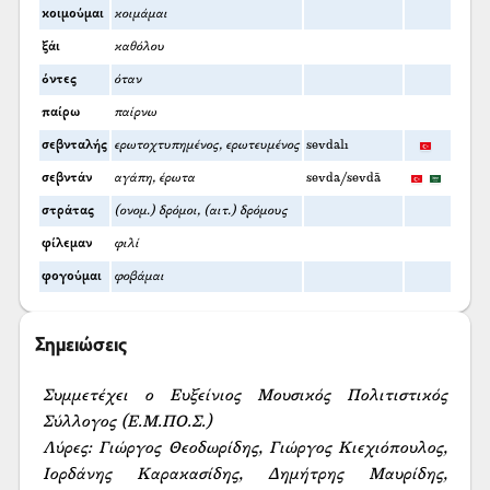
κοιμούμαι
κοιμάμαι
ξάι
καθόλου
όντες
όταν
παίρω
παίρνω
σεβνταλής
ερωτοχτυπημένος, ερωτευμένος
sevdalı
σεβντάν
αγάπη, έρωτα
sevda/sevdā
στράτας
(ονομ.) δρόμοι, (αιτ.) δρόμους
φίλεμαν
φιλί
φογούμαι
φοβάμαι
Σημειώσεις
Συμμετέχει ο Ευξείνιος Μουσικός Πολιτιστικός 
Σύλλογος (Ε.Μ.ΠΟ.Σ.)

Λύρες: Γιώργος Θεοδωρίδης, Γιώργος Κιεχιόπουλος, 
Ιορδάνης Καρακασίδης, Δημήτρης Μαυρίδης, 