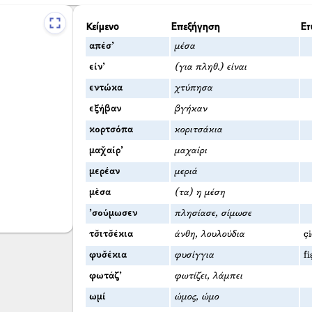
Κείμενο
Επεξήγηση
Ετ
απέσ’
μέσα
είν’
(για πληθ.) είναι
εντώκα
χτύπησα
εξήβαν
βγήκαν
κορτσόπα
κοριτσάκια
μαχ̌αίρ’
μαχαίρι
μερέαν
μεριά
μὲσα
(τα) η μέση
’σούμωσεν
πλησίασε, σίμωσε
τσ̌ιτσ̌έκια
άνθη, λουλούδια
ç
φυσ̌έκια
φυσίγγια
f
φωτάζ’
φωτίζει, λάμπει
ωμί
ώμος, ώμο