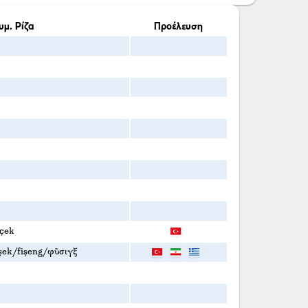
υμ. Ρίζα
Προέλευση
içek
işek/fişeng/φῦσιγξ