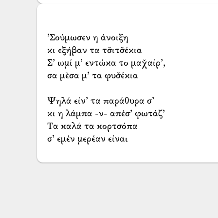
’Σούμωσεν η άνοιξη
κι εξήβαν τα τσ̌ιτσ̌έκια
Σ’ ωμί μ’ εντώκα το μαχ̌αίρ’,
σα μὲσα μ’ τα φυσ̌έκια
Ψηλά είν’ τα παράθυρα σ’
κι η λάμπα -ν- απέσ’ φωτάζ’
Τα καλά τα κορτσόπα
σ’ εμέν μερέαν είναι