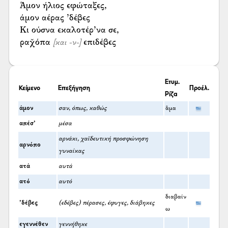
Άμον ήλιος εφώταξες,
άμον αέρας ’δέβες
Κι ούσνα εκαλοτέρ’να σε,
ραχ̌όπα
επιδέβες
[και -ν-]
Ετυμ.
Κείμενο
Επεξήγηση
Προέλ.
Ρίζα
άμον
σαν, όπως, καθώς
ἅμα
απέσ’
μέσα
αρνάκι, χαϊδευτική προσφώνηση
αρνόπο
γυναίκας
ατά
αυτά
ατό
αυτό
διαβαίν
’δέβες
(εδέβες) πέρασες, έφυγες, διάβηκες
ω
εγεννέθεν
γεννήθηκε