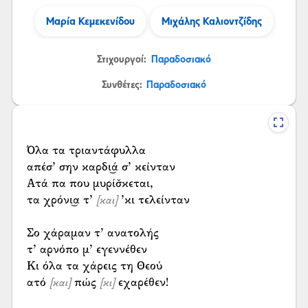
Μαρία Κεμεκενίδου
Μιχάλης Καλιοντζίδης
Στιχουργοί:
Παραδοσιακό
Συνθέτες:
Παραδοσιακό
Όλα τα τριαντάφυλλα
απέσ’ σην καρδι͜ά σ’ κείνταν
Ατά πα που μυρίσ̌κεται,
τα χρόνι͜α τ’
’κι τελείνταν
[και]
Σο χάραμαν τ’ ανατολής
τ’ αρνόπο μ’ εγεννέθεν
Κι όλα τα χάρεις τη Θεού
ατό
πώς
εχαρέθεν!
[και]
[κι]