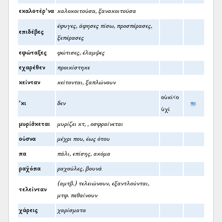
εκαλοτέρ’να
καλοκοιτούσα, ξανακοιτούσα
έφυγες, άφησες πίσω, προσπέρασες,
επιδέβες
ξεπέρασες
εφώταξες
φώτισες, έλαμψες
εχαρέθεν
προικίστηκε
κείνταν
κείτονται, ξαπλώνουν
οὐκί<ο
’κι
δεν
ὐχί
μυρίσ̌κεται
μυρίζει κτ, , οσφραίνεται
ούσνα
μέχρι που, έως ότου
πα
πάλι, επίσης, ακόμα
ραχ̌όπα
ραχούλες, βουνά
(αμτβ.) τελειώνουν, εξαντλούνται,
τελείνταν
μτφ. πεθαίνουν
χάρεις
χαρίσματα