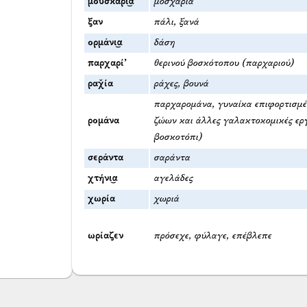
μουσκάρι͜α
μοσχάρια
ξαν
πάλι, ξανά
ορμάνι͜α
δάση
παρχαρί’
θερινού βοσκότοπου (παρχαριού)
ραχ̌ία
ράχες, βουνά
παρχαρομάνα, γυναίκα επιφορτισμέν
ρομάνα
ζώων και άλλες γαλακτοκομικές εργ
βοσκοτόπι)
σεράντα
σαράντα
χτήνι͜α
αγελάδες
χωρία
χωριά
ωρίαζεν
πρόσεχε, φύλαγε, επέβλεπε