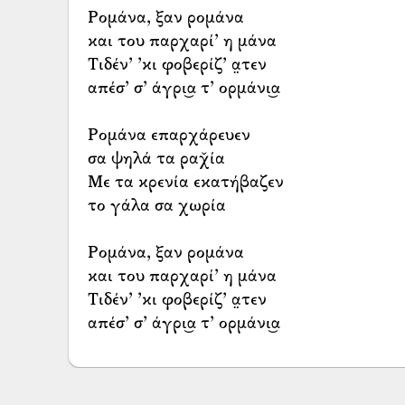
Ρομάνα, ξαν ρομάνα
και του παρχαρί’ η μάνα
Τιδέν’ ’κι φοβερίζ’ α̤τεν
απέσ’ σ’ άγρι͜α τ’ ορμάνι͜α
Ρομάνα επαρχάρευεν
σα ψηλά τα ραχ̌ία
Με τα κρενία εκατήβαζεν
το γάλα σα χωρία
Ρομάνα, ξαν ρομάνα
και του παρχαρί’ η μάνα
Τιδέν’ ’κι φοβερίζ’ α̤τεν
απέσ’ σ’ άγρι͜α τ’ ορμάνι͜α