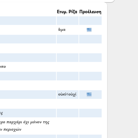
Ετυμ. Ρίζα
Προέλευση
ἅμα
οπο
οὐκί<οὐχί
ες
ερο παρχάρι όχι μόνον της
ν περιοχών