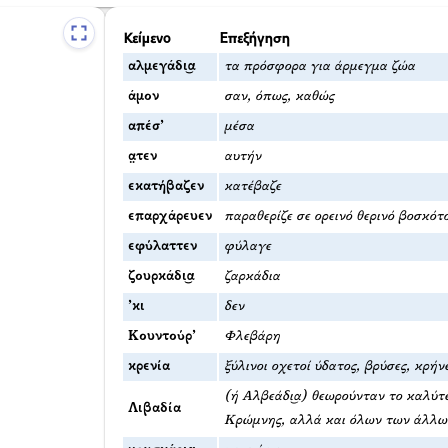
Κείμενο
Επεξήγηση
αλμεγάδι͜α
τα πρόσφορα για άρμεγμα ζώα
άμον
σαν, όπως, καθώς
απέσ’
μέσα
α̤τεν
αυτήν
εκατήβαζεν
κατέβαζε
επαρχάρευεν
παραθερίζε σε ορεινό θερινό βοσκότ
εφύλαττεν
φύλαγε
ζουρκάδι͜α
ζαρκάδια
’κι
δεν
Κουντούρ’
Φλεβάρη
κρενία
ξύλινοι οχετοί ύδατος, βρύσες, κρήν
(ή Αλβεάδι͜α) θεωρούνταν το καλύτ
Λιβαδία
Κρώμνης, αλλά και όλων των άλλω