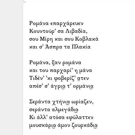
Ρομάνα επαρχάρευεν
Κουντούρ’ σα Λιβαδία,
σου Μίρη και σου Κοβλακά
και σ’ Άσπρα τα Πλακία
Ρομάνα, ξαν ρομάνα
και του παρχαρί’ η μάνα
Τιδέν’ ’κι φοβερίζ’ α̤τεν
απέσ’ σ’ άγρι͜α τ’ ορμάνι͜α
Σεράντα χτήνι͜α ωρίαζεν,
σεράντα αλμεγάδι͜α
Κι άλλ’ ατόσα εφύλαττεν
μουσκάρι͜α άμον ζουρκάδι͜α