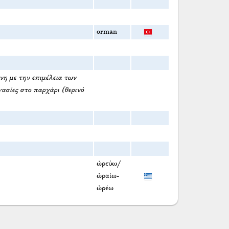
orman
η με την επιμέλεια των
ασίες στο παρχάρι (θερινό
ὠρεύω/
ὡραίω-
ὠρέω