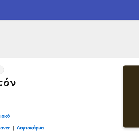
)
τόν
ιακό
laver
Λεφτοκάρυα
|