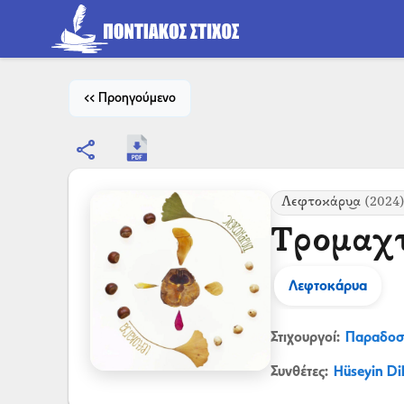
<< Προηγούμενο
share
Λεφτοκάρυ͜α
(2024
Τρομαχ
Λεφτοκάρυα
Στιχουργοί:
Παραδοσ
Συνθέτες:
Hüseyin Di