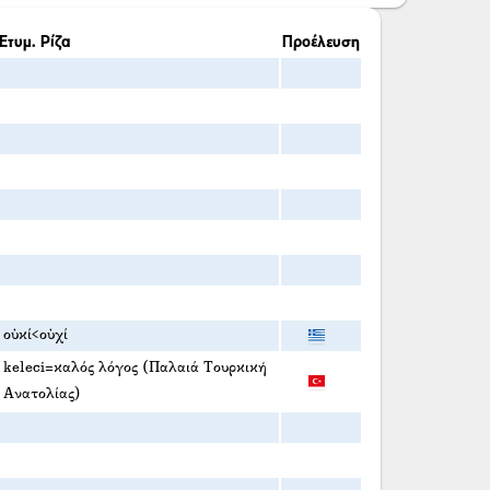
Ετυμ. Ρίζα
Προέλευση
οὐκί<οὐχί
keleci=καλός λόγος (Παλαιά Τουρκική
Ανατολίας)