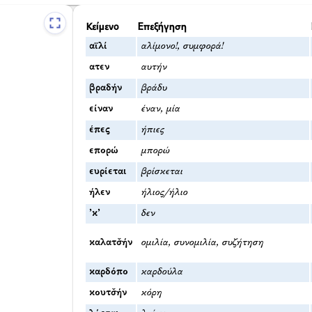
Κείμενο
Επεξήγηση
αϊλί
αλίμονο!, συμφορά!
ατεν
αυτήν
βραδήν
βράδυ
είναν
έναν, μία
έπες
ήπιες
επορώ
μπορώ
ευρίεται
βρίσκεται
ήλεν
ήλιος/ήλιο
’κ’
δεν
καλατσ̌ήν
ομιλία, συνομιλία, συζήτηση
καρδόπο
καρδούλα
κουτσ̌ήν
κόρη