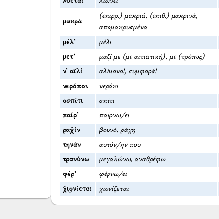
λύεται
λιώνει
(επιρρ.) μακριά, (επιθ.) μακρινά,
μακρά
απομακρυσμένα
μέλ’
μέλι
μετ’
μαζί με (με αιτιατική), με (τρόπος)
ν’ αϊλί
αλίμονο!, συμφορά!
νερόπον
νεράκι
οσπίτι
σπίτι
παίρ’
παίρνω/ει
ραχ̌ίν
βουνό, ράχη
τηνάν
αυτόν/ην που
τρανύνω
μεγαλώνω, αναθρέφω
φέρ’
φέρνω/ει
χ̌ι͜ονίεται
χιονίζεται