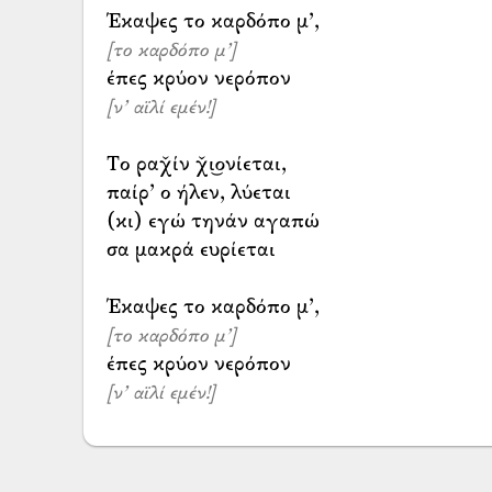
[το καρδόπο μ’]
[ν’ αϊλί εμέν!]
Το ραχ̌ίν χ̌ι͜ονίεται,
παίρ’ ο ήλεν, λύεται
(κι) εγώ τηνάν αγαπώ
σα μακρά ευρίεται
[το καρδόπο μ’]
[ν’ αϊλί εμέν!]