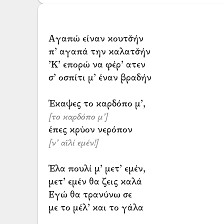
Αγαπώ είναν κουτσ̌ήν
π’ αγαπά την καλατσ̌ήν
’Κ’ επορώ να φέρ’ ατεν
σ’ οσπίτι μ’ έναν βραδήν
[το καρδόπο μ’]
[ν’ αϊλί εμέν!]
Έλα πουλί μ’ μετ’ εμέν,
μετ’ εμέν θα ζεις καλά
Εγώ θα τρανύνω σε
με το μέλ’ και το γάλα