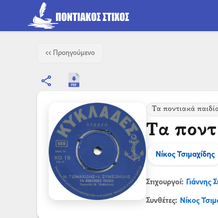
<< Προηγούμενο
share
Τα ποντιακά παιδία
Τα ποντ
Νίκος Τσιμαχίδης
Στιχουργοί:
Γιάννης 
Συνθέτες:
Νίκος Τσιμ