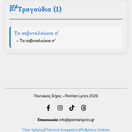
lyrics
Τραγούδια (1)
Τα σεβνταλούκια σ’
- Τα σεβνταλούκια σ’
Ποντιακός Στίχος - Pontian Lyrics 2026
Επικοινωνία:
info
@pontianlyrics.gr
Όροι Χρήσης
|
Πολιτική Απορρήτου
|
Ρυθμίσεις cookies