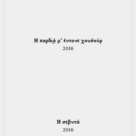
 Η καρδι͜ά μ’ έντονε χουσ̌ούρ 
2016
 Η σεβντά 
2016