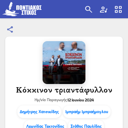
search
artist
view_cozy
share
search
Κόκκινον τριαντάφυλλον
12 Ιουνίου 2024
Ημ/νία Παραγωγής:
Δημήτρης Χατσικίδης
Ιμπραήμ Ιμπραήμογλου
Λεωνίδας Τεκτονίδης
Στάθης Παυλίδης