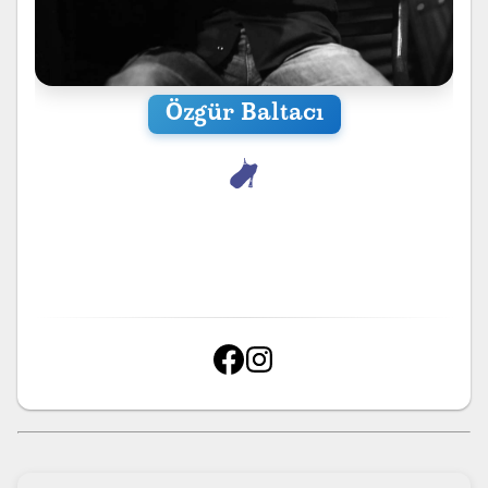
Özgür Baltacı