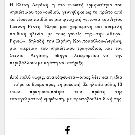
Η Ελένη Λεγάκη, η πιο γνωστή ερμηνεύτρια του
νησιώτικου τραγουδιού, γεννήθηκε ως το πρώτο από
τα τέσσερα παιδιά σε μια φτωχική γειτονιά του Αγίου
Ιωάννη Ρέντη. Έζησε μια χαρούμενη και ανέμελη
παιδική ηλικία, με τους γονείς της—την «Κυρα-
Ρηνιώ», δηλαδή την Ειρήνη Κονιτοπούλου-Λεγάκη,
μια «ιέρεια» του νησιώτικου τραγουδιού, και τον
Στέλιο Λεγάκη, οδηγό λεωφορείου—να την
περιβάλλουν με αγάπη και στήριξη.
Από πολύ νωρίς, αναπόφευκτα—όπως λέει και η ίδια
—πήρε το δρόμο προς τη μουσική. Σε ηλικία μόλις 13
ετών πραγματοποίησε την πρώτη της
επαγγελματική εμφάνιση, με πρωτοβουλία δική της,
υπό την προστασία της μητέρας και της οικογένειάς
της, που απαρτιζόταν από μουσικούς όπως ο Γιώργος,
ο Κώστας και ο Βαγγέλης Κονιτοπούλος.