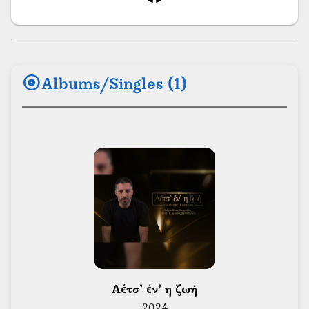
album
Albums/Singles (1)
 Αέτσ’ έν’ η ζωή 
2024