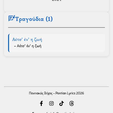
lyrics
Τραγούδια (1)
Αέτσ’ έν’ η ζωή
- Αέτσ’ έν’ η ζωή
Ποντιακός Στίχος - Pontian Lyrics 2026