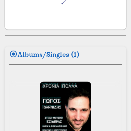
album
Albums/Singles (1)