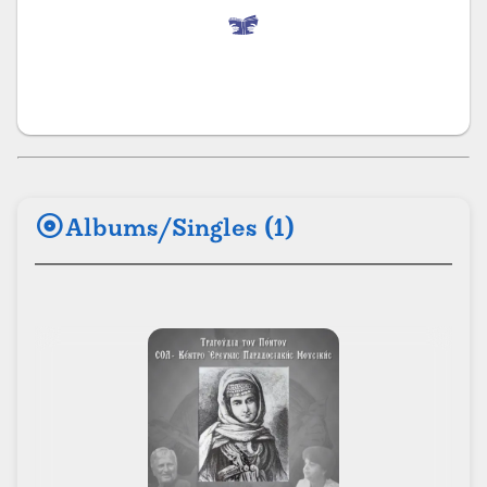
album
Albums/Singles (1)