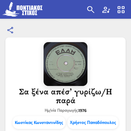
search
artist
view_cozy
share
search
Σα ξένα απέσ’ γυρίζω/Η
παρά
1976
Ημ/νία Παραγωγής:
Κωστίκας Κωνσταντινίδης
Χρήστος Παπαδόπουλος