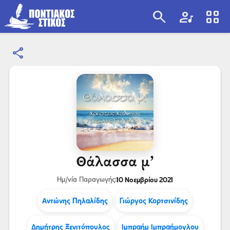
search
artist
view_cozy
share
search
Θάλασσα μ’
10 Νοεμβρίου 2021
Ημ/νία Παραγωγής:
Αντώνης Πηλαλίδης
Γιώργος Κορτσινίδης
Δημήτρης Ξενιτόπουλος
Ιμπραήμ Ιμπραήμογλου