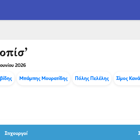
οπίσ’
Ιουνίου 2026
βίδης
Μπάμπης Μουρατίδης
Πόλης Πελέλης
Σίμος Καν
Στιχουργοί