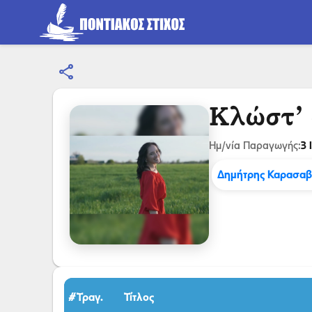
share
Κλώστ’ 
3 
Ημ/νία Παραγωγής:
Δημήτρης Καρασαβ
#Τραγ.
Τίτλος