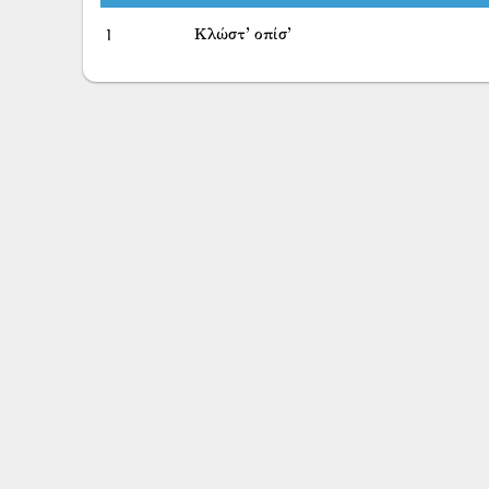
1
Κλώστ’ οπίσ’