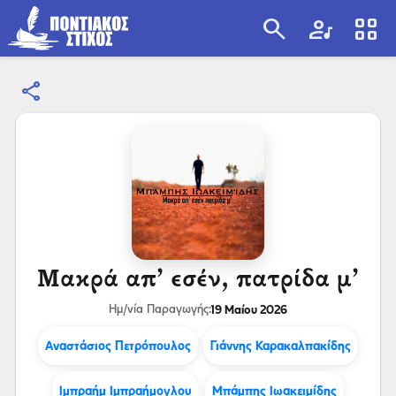
search
artist
view_cozy
share
search
Μακρά απ’ εσέν, πατρίδα μ’
19 Μαίου 2026
Ημ/νία Παραγωγής:
Αναστάσιος Πετρόπουλος
Γιάννης Καρακαλπακίδης
Ιμπραήμ Ιμπραήμογλου
Μπάμπης Ιωακειμίδης