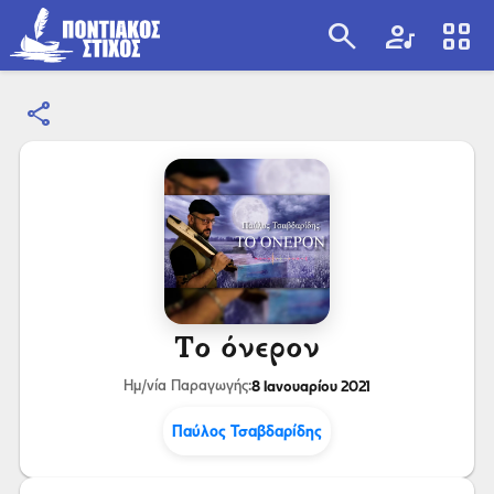
search
artist
view_cozy
share
search
Το όνερον
8 Ιανουαρίου 2021
Ημ/νία Παραγωγής:
Παύλος Τσαβδαρίδης