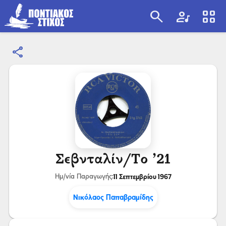
search
artist
view_cozy
share
search
Σεβνταλίν/Το ’21
11 Σεπτεμβρίου 1967
Ημ/νία Παραγωγής:
Νικόλαος Παπαβραμίδης