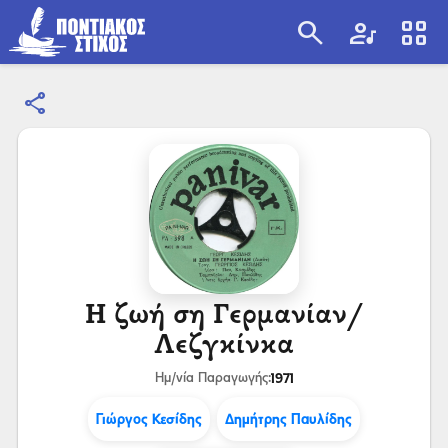
search
artist
view_cozy
share
search
Η ζωή ση Γερμανίαν/
Λεζγκίνκα
1971
Ημ/νία Παραγωγής:
Γιώργος Κεσίδης
Δημήτρης Παυλίδης