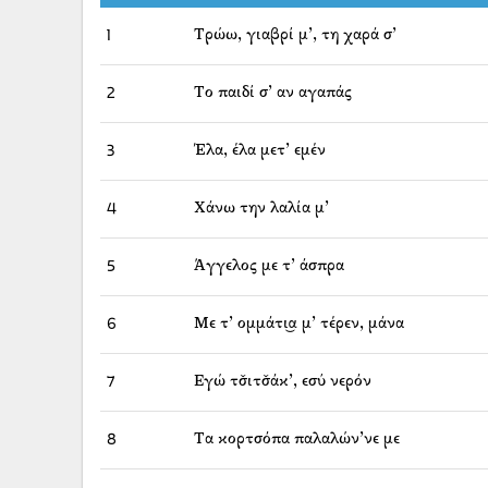
1
Τρώω, γιαβρί μ’, τη χαρά σ’
2
Το παιδί σ’ αν αγαπάς
3
Έλα, έλα μετ’ εμέν
4
Χάνω την λαλία μ’
5
Άγγελος με τ’ άσπρα
6
Με τ’ ομμάτι͜α μ’ τέρεν, μάνα
7
Εγώ τσ̌ιτσ̌άκ’, εσύ νερόν
8
Τα κορτσόπα παλαλών’νε με