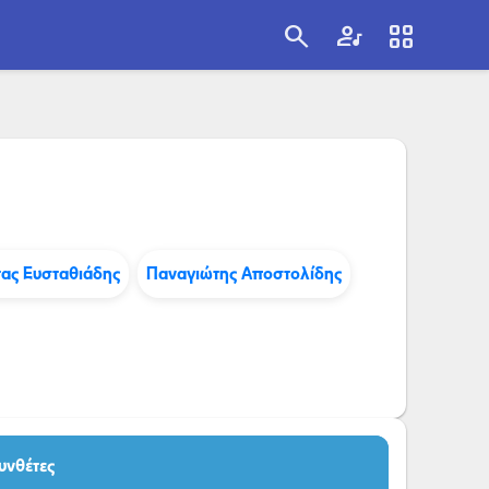
search
artist
view_cozy
search
ας Ευσταθιάδης
Παναγιώτης Αποστολίδης
υνθέτες