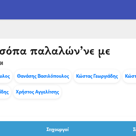
σόπα παλαλών’νε με
91
υλος
Θανάσης Βασιλόπουλος
Κώστας Γεωργιάδης
Κώστ
ίδης
Χρήστος Αγγελίτσης
Στιχουργοί
Σ