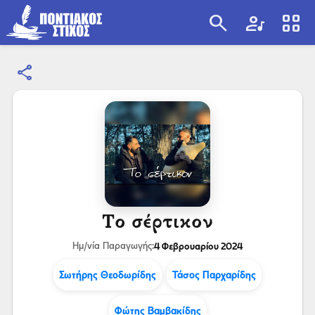
search
artist
view_cozy
share
search
Το σέρτικον
4 Φεβρουαρίου 2024
Ημ/νία Παραγωγής:
Σωτήρης Θεοδωρίδης
Τάσος Παρχαρίδης
Φώτης Βαμβακίδης