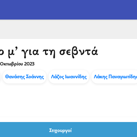
 μ’ για τη σεβντά
 Οκτωβρίου 2023
Θανάσης Σοάννης
Λάζος Ιωαννίδης
Λάκης Παναγιωτίδη
Στιχουργοί