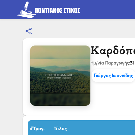
share
Καρδόπο
31
Ημ/νία Παραγωγής:
Γιώργος Ιωαννίδης
#Τραγ.
Τίτλος