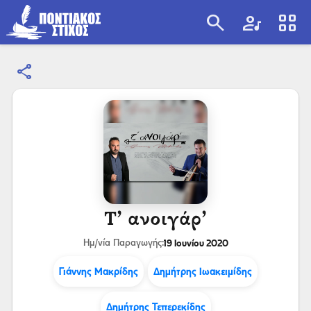
search
artist
view_cozy
share
search
Τ’ ανοιγάρ’
19 Ιουνίου 2020
Ημ/νία Παραγωγής:
Γιάννης Μακρίδης
Δημήτρης Ιωακειμίδης
Δημήτρης Τεπερεκίδης