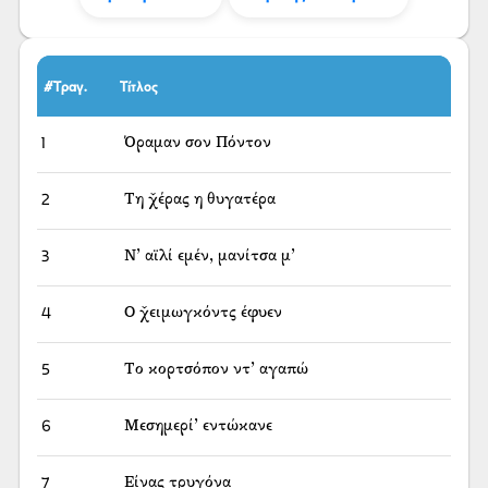
#Τραγ.
Τίτλος
1
Όραμαν σον Πόντον
2
Τη χ̌έρας η θυγατέρα
3
Ν’ αϊλί εμέν, μανίτσα μ’
4
Ο χ̌ειμωγκόντς έφυεν
5
Το κορτσόπον ντ’ αγαπώ
6
Μεσημερί’ εντώκανε
7
Είνας τρυγόνα