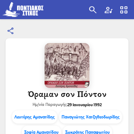
search
artist
view_cozy
share
search
Όραμαν σον Πόντον
29 Ιανουαρίου 1992
Ημ/νία Παραγωγής:
Λευτέρης Αμανατίδης
Παναγιώτης Χατζηθεοδωρίδης
Σοφία Αμανατίδου
Σωκράτης Παπαφωτίου