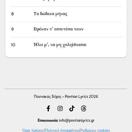
8
Τα δώδεκα μήνας
9
Εφέκαν τ’ οσπιτόπα τουν
10
Ήλιε μ’, να μη χολι͜άσ̌κεσαι
Ποντιακός Στίχος - Pontian Lyrics 2026
Επικοινωνία:
info
@pontianlyrics.gr
Όροι Χρήσης
|
Πολιτική Απορρήτου
|
Ρυθμίσεις cookies