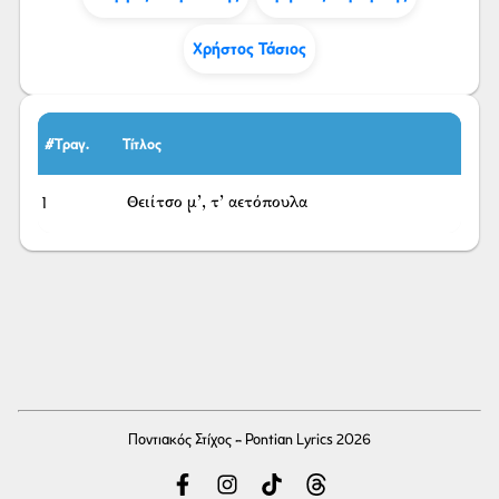
Χρήστος Τάσιος
#Τραγ.
Τίτλος
1
Θειίτσο μ’, τ’ αετόπουλα
Ποντιακός Στίχος - Pontian Lyrics 2026