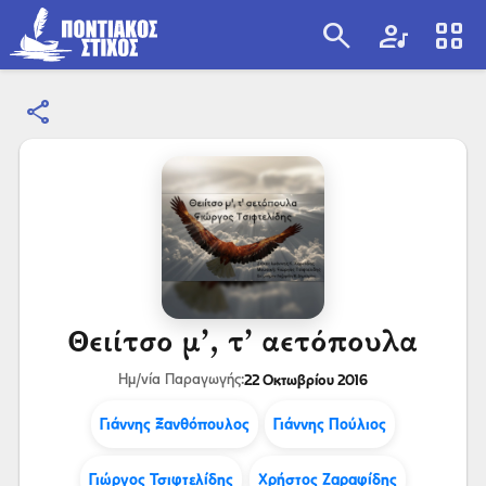
search
artist
view_cozy
share
search
Θειίτσο μ’, τ’ αετόπουλα
22 Οκτωβρίου 2016
Ημ/νία Παραγωγής:
Γιάννης Ξανθόπουλος
Γιάννης Πούλιος
Γιώργος Τσιφτελίδης
Χρήστος Ζαραφίδης