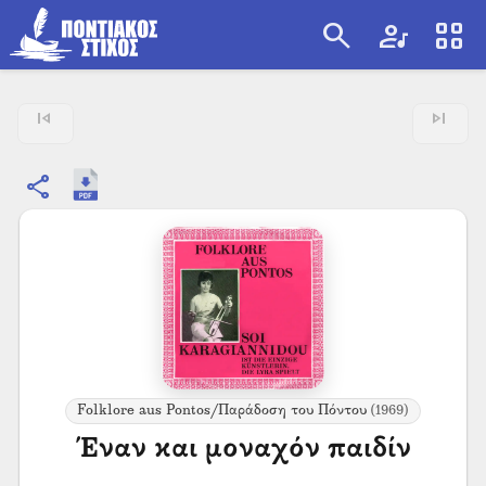
search
artist
view_cozy
search
skip_previous
skip_next
share
Folklore aus Pontos/Παράδοση του Πόντου
(1969)
Έναν και μοναχόν παιδίν