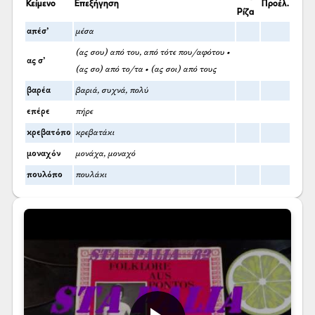
Κείμενο
Επεξήγηση
Προέλ.
Ρίζα
απέσ’
μέσα
(ας σου) από του, από τότε που/αφότου •
ας σ’
(ας σο) από το/τα • (ας σοι) από τους
βαρέα
βαριά, συχνά, πολύ
επέρε
πήρε
κρεβατόπο
κρεβατάκι
μοναχόν
μονάχα, μοναχό
πουλόπο
πουλάκι