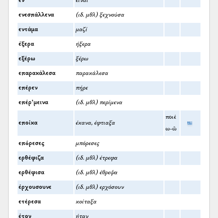
έν’
είναι
ενεσπάλλενα
(ιδ. μθλ) ξεχνούσα
εντάμα
μαζί
έξερα
ήξερα
εξέρω
ξέρω
επαρακάλεσα
παρακάλεσα
επέρεν
πήρε
επέρ’μεινα
(ιδ. μθλ) περίμενα
ποιέ
εποίκα
έκανα, έφτιαξα
ω-ῶ
επόρεσες
μπόρεσες
ερθέφιζα
(ιδ. μθλ) έτρεφα
ερθέφισα
(ιδ. μθλ) έθρεψα
έρχουσουνε
(ιδ. μθλ) ερχόσουν
ετέρεσα
κοίταξα
έτον
ήταν