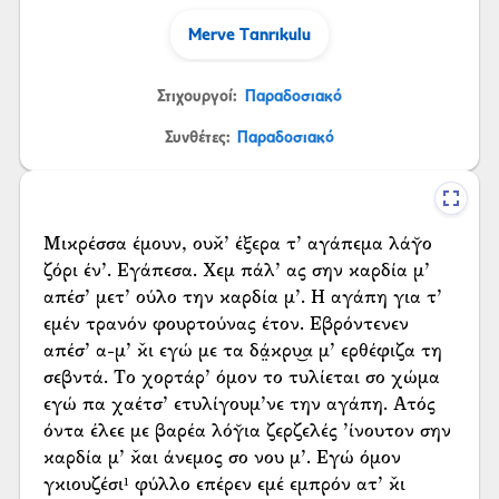
Merve Tanrıkulu
Στιχουργοί:
Παραδοσιακό
Συνθέτες:
Παραδοσιακό
Μικρέσσα έμουν, ουκ̌’ έξερα τ’ αγάπεμα λάγ̆ο
ζόρι έν’. Εγάπεσα. Χεμ πάλ’ ας σην καρδία μ’
απέσ’ μετ’ ούλο την καρδία μ’. Η αγάπη για τ’
εμέν τρανόν φουρτούνας έτον. Εβρόντενεν
απέσ’ α-μ’ κ̌ι εγώ με τα δά̤κρυ͜α μ’ ερθέφιζα τη
σεβντά. Το χορτάρ’ όμον το τυλίεται σο χώμα
εγώ πα χαέτσ’ ετυλίγουμ’νε την αγάπη. Ατός
όντα έλεε με βαρέα λόγ̆ια ζερζελές ’ίνουτον σην
καρδία μ’ κ̌αι άνεμος σο νου μ’. Εγώ όμον
γκιουζέσι¹ φύλλο επέρεν εμέ εμπρόν ατ’ κ̌ι