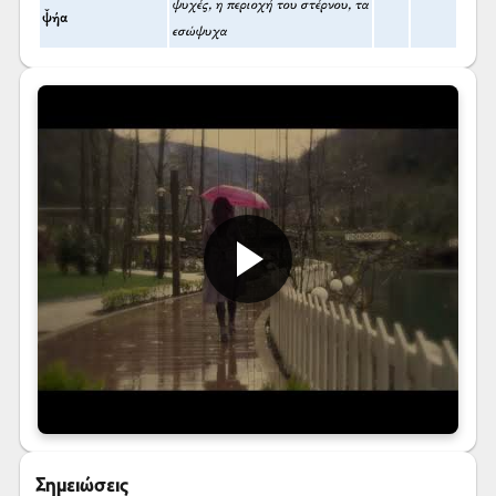
ψυχές, η περιοχή του στέρνου, τα
ψ̌ήα
εσώψυχα
Σημειώσεις