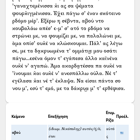
’γαναχτεμένισσα κ̌ι ας σα ψέματα
φουρκ̌ιγμένισσα. Έχ̌ει πάγω σ’ έναν σκότεινο
ρδόμο μέρ’. Εξέρω η σέβντα, αβού ντο
κουβαλάω απέσ’ ε-μ’ σ’ ατό το ρδόμο να
στρώνει με, να φουμίζει με, να παλαλώνει με,
ὰμα οπίσ’ ουκ̌έ να κλώσκουμαι. Πάλ’ ας λέγω
σε, με τα δα̤κρυωμένα τ’ ομμάτι͜α μου οσάτι
πάγω...εσένα όμον τ’ εγάπεσα άλλο καϊνένα
ουκ̌έ ν’ αγαπώ. Ὰμα ακαρδα̤τέσσα πα ουκ̌έ να
’ίνουμαι κ̌αι ουκ̌έ ν’ ανεσπάλλω ούλα. Νέ τ’
εγέλασα κ̌αι νέ τ’ έκλαψα. Να είσαι πάντα σο
νου μ’, εσύ τ’ εμό, με τα δάκρυ͜α μ’ τ’ ερθέφισα.
Ετυμ.
Κείμενο
Επεξήγηση
Προέλ.
Ρίζα
(ιδιωμ. Νικόπολης) αυτόν/ή/ό,
αὐτό
αβού
έτσι
ς