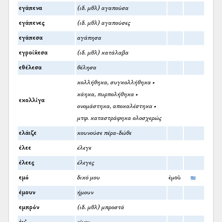
εγάπενα
(ιδ. μθλ) αγαπούσα
εγάπενες
(ιδ. μθλ) αγαπούσες
εγάπεσα
αγάπησα
εγροίκ̌εσα
(ιδ. μθλ) κατάλαβα
εθέλεσα
θέλησα
κολλήθηκα, συγκολλήθηκα •
κάηκα, πυρπολήθηκα •
εκολλίγα
ονομάστηκα, αποκαλέστηκα •
μτφ. καταστράφηκα ολοσχερώς
ελάιζε
κουνούσε πέρα-δώθε
έλεε
έλεγε
έλεες
έλεγες
εμό
δικό μου
ἐμοῦ
έμουν
ήμουν
εμπρόν
(ιδ. μθλ) μπροστά