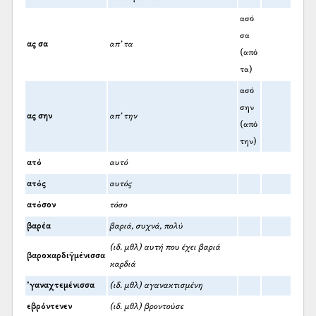
ασό
σα
ας σα
απ’ τα
(από
τα)
ασό
σην
ας σην
απ’ την
(από
την)
ατό
αυτό
ατός
αυτός
ατόσον
τόσο
βαρέα
βαριά, συχνά, πολύ
(ιδ. μθλ) αυτή που έχει βαριά
βαροκαρδιγ̆μένισσα
καρδιά
’γαναχτεμένισσα
(ιδ. μθλ) αγανακτισμένη
εβρόντενεν
(ιδ. μθλ) βροντούσε