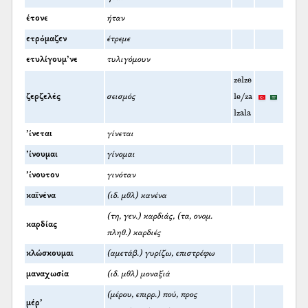
έτονε
ήταν
ετρόμαζεν
έτρεμε
ετυλίγουμ’νε
τυλιγόμουν
zelze
ζερζελές
σεισμός
le/za
lzala
’ίνεται
γίνεται
’ίνουμαι
γίνομαι
’ίνουτον
γινόταν
καϊνένα
(ιδ. μθλ) κανένα
(τη, γεν.) καρδιάς, (τα, ονομ.
καρδίας
πληθ.) καρδιές
κλώσκουμαι
(αμετάβ.) γυρίζω, επιστρέφω
μαναχωσία
(ιδ. μθλ) μοναξιά
(μέρου, επιρρ.) πού, προς
μέρ’