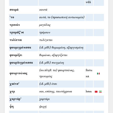
vdā
σουμά
κοντά
’το
αυτό, το (προσωπική αντωνυμία)
τρανόν
μεγάλος
τρομάζ’νε
τρέμουν
τυλίεται
τυλίγεται
φουμιγμένισσα
(ιδ. μθλ) θυμωμένη, εξοργισμένη
φουμίζει
θυμώνει, εξοργίζεται
φουρκ̌ιγμένισσα
(ιδ. μθλ) πνιγμένη
(ον.πληθ. τα) φουρτούνες,
fortu
φουρτούνας
τρικυμίες
na
χαέτσ’
(ιδ. μθλ) έτσι
χεμ
και, επίσης, ταυτόχρονα
hem
χορτάρ’
χορτάρι
ψ̌η
ψυχή