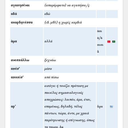
αγαπησέναι
(απαρέμφατο) να αγαπήσει/ς
αδά
εδώ
ακαρδα̤τέσσα
(ιδ. μθλ) η χωρίς καρδιά
am
a/a
ὰμα
αλλά
mm
ā
ανεσπάλλω
ξεχνάω
απέσ’
μέσα
αποπίσ’
από πίσω
εισάγει ή τονίζει πρόταση με
ποικίλες σημασιολογικές
αποχρώσεις: λοιπόν, άρα, έτσι,
αρ’
επομένως, δηλαδή, τέλος
ἄρα
πάντων, τώρα, άντε, με χροιά
παρότρυνσης ή επίγνωσης, όπως
το τουρκ. ha