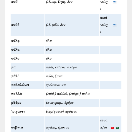
ουκ̌’
(ιδιωμ. Όφη) δεν
<οὐχ
ί
ουκί
ουκ̌έ
(ιδ. μθλ) δεν
<οὐχ
ί
ούλα̤
όλα
ούλα
όλα
ούλο
όλο
πα
πάλι, επίσης, ακόμα
πάλ’
πάλι, ξανά
παλαλώνει
τρελαίνει κπ
πολλά
(επίθ.) πολλά, (επίρρ.) πολύ
ρδόμο
(αναγραμ.) δρόμο
’ρίγανεν
(ερρίγανεν) κρύωνε
sevd
σεβντά
αγάπη, έρωτας
a/se