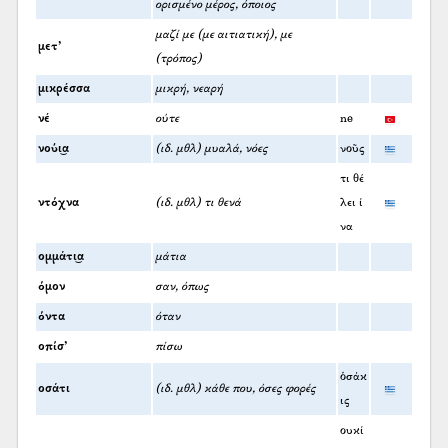
ορισμένο μέρος, όποιος
μαζί με (με αιτιατική), με
μετ’
(τρόπος)
μικρέσσα
μικρή, νεαρή
νέ
ούτε
ne
νούι͜α
(ιδ. μθλ) μυαλά, νόες
νοῦς
τι θέ
ντόχνα
(ιδ. μθλ) τι θενά
λει ί
να
ομμάτι͜α
μάτια
όμον
σαν, όπως
όντα
όταν
οπίσ’
πίσω
ὁσάκ
οσάτι
(ιδ. μθλ) κάθε που, όσες φορές
ις
ουκί