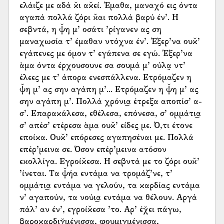
ελάιζε με αδά κ̌ι ακ̌εί. Έμαθα, μαναχό εις όντα
αγαπά πολλά ζόρι κ̌αι πολλά βαρύ έν’. Η
σεβντά, η ψ̌η μ’ οσάτι ’ρίγανεν ας ση
μαναχωσία τ’ έμαθαν ντόχνα έν’. Έξερ’να ουκ̌’
εγάπενες με όμον τ’ εγάπενα σε εγώ. Έξερ’να
ὰμα όντα έρχουσουνε σα σουμά μ’ ούλα̤ ντ’
έλεες με τ’ άπορα ενεσπάλλενα. Ετρόμαζεν η
ψ̌η μ’ ας σην αγάπη μ’... Ετρόμαζεν η ψ̌η μ’ ας
σην αγάπη μ’. Πολλά χρόνι͜α έτρεξα αποπίσ’ α-
σ’. Επαρακάλεσα, εθέλεσα, επόνεσα, σ’ ομμάτι͜α
σ’ απέσ’ ετέρεσα ὰμα ουκ̌’ είδες με. Ό,τι έτονε
εποίκα. Ουκ̌’ επόρεσες αγαπησέναι με. Πολλά
επέρ’μεινα σε. Όσον επέρ’μεινα ατόσον
εκολλίγα. Εγροίκ̌εσα. Η σεβντά με το ζόρι ουκ̌’
’ίνεται. Τα ψ̌ήα εντάμα να τρομάζ’νε, τ’
ομμάτι͜α εντάμα να γελούν, τα καρδίας εντάμα
ν’ αγαπούν, τα νούι͜α εντάμα να θέλουν. Αργά
πάλ’ αν έν’, εγροίκ̌εσα ’το. Αρ’ έχ̌ει πάγω,
βαροκαρδιγ̆μένισσα, φουμιγμένισσα,