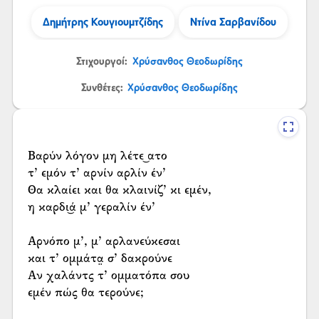
Δημήτρης Κουγιουμτζίδης
Ντίνα Σαρβανίδου
Στιχουργοί:
Χρύσανθος Θεοδωρίδης
Συνθέτες:
Χρύσανθος Θεοδωρίδης
Βαρύν λόγον μη λέτε͜ ατο
τ’ εμόν τ’ αρνίν αρλίν έν’
Θα κλαίει και θα κλαινίζ’ κι εμέν,
η καρδι͜ά μ’ γεραλίν έν’
Αρνόπο μ’, μ’ αρλανεύκεσαι
και τ’ ομμάτα̤ σ’ δακρούνε
Αν χαλάντς τ’ ομματόπα σου
εμέν πώς θα τερούνε;