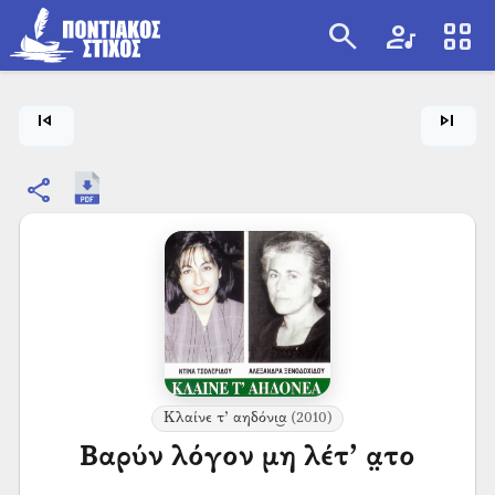
search
artist
view_cozy
search
skip_previous
skip_next
share
Κλαίνε τ’ αηδόνι͜α
(2010)
Βαρύν λόγον μη λέτ’ α̤το