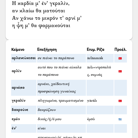
Η καρδία μ’ έν’ γεραλίν,
αν κλαίω θα ματούται
Αν χάνω το μικρόν τ’ αρνί μ’
η ψ̌η μ’ θα φαρμακούται
Κείμενο
Επεξήγηση
Ετυμ. Ρίζα
Προέλ.
αρλανεύκεσαι
σε πιάνει το παράπονο
arlanmak
αυτό που το πιάνει εύκολα
arlı=ντροπαλό
αρλίν
το παράπονο
ς, σεμνός
αρνάκι, χαϊδευτική
αρνόπο
προσφώνηση γυναίκας
γεραλίν
πληγωμένο, τραυματισμένο
yaralı
δακρούνε
δακρύζουν
εμόν
δικός/ή/ό μου
ἐμοῦ
έν’
είναι
στενοχωρώ/εί, κάνω/ει κπ