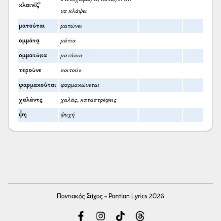
κλαινίζ’
να κλάψει
ματούται
ματώνει
ομμάτα̤
μάτια
ομματόπα
ματάκια
τερούνε
κοιτούν
φαρμακούται
φαρμακώνεται
χαλάντς
χαλάς, καταστρέφεις
ψ̌η
ψυχή
Ποντιακός Στίχος - Pontian Lyrics 2026