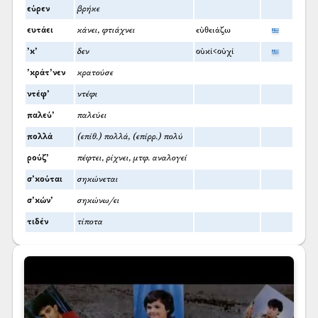
εύρεν
βρήκε
ευτάει
κάνει, φτιάχνει
εὐθειάζω
’κ’
δεν
οὐκί<οὐχί
’κράτ’νεν
κρατούσε
ντέφ’
ντέφι
παλεύ’
παλεύει
πολλά
(επίθ.) πολλά, (επίρρ.) πολύ
ρούζ’
πέφτει, ρίχνει, μτφ. αναλογεί
σ’κούται
σηκώνεται
σ’κών’
σηκώνω/ει
τιδέν
τίποτα