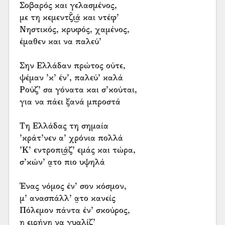
Σοβαρός και γελασμένος,
με τη κεμεντζ̌ι͜ά και ντέφ’
Νηστικός, κρυφός, χαμένος,
έμαθεν και να παλεύ’
Σην Ελλάδαν πρώτος ούτε,
ψέμαν ’κ’ έν’, παλεύ’ καλά
Ρούζ’ σα γόνατα και σ’κούται,
για να πάει ξανά μπροστά
Τη Ελλάδας τη σημαία
’κράτ’νεν α’ χρόνια πολλά
’Κ’ εντροπι͜άζ’ εμάς και τώρα,
σ’κών’ α̤το πιο υψηλά
Ένας νόμος έν’ σον κόσμον,
μ’ ανασπάλλ’ α̤το κανείς
Πόλεμον πάντα έν’ σκούρος,
η ειρήνη να γυαλίζ’