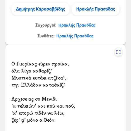
Δημήτρης Καρασαββίδης
Ηρακλής Πρασόδας
Στιχουργοί:
Ηρακλής Πρασόδας
Συνθέτες:
Ηρακλής Πρασόδας
Ο Γιωρίκας εύρεν προίκα,
όλα λίγο καθαρίζ’
Μυστικά ευτάει ατζίκα¹,
την Ελλάδαν κατασ̌κίζ’
Άρχισε ας σο Μενίδι
’α τελειών’ και πού και πού,
’κ’ επορώ τιδέν να λέω,
ξέρ’ α̤’ μόνο ο Θεόν