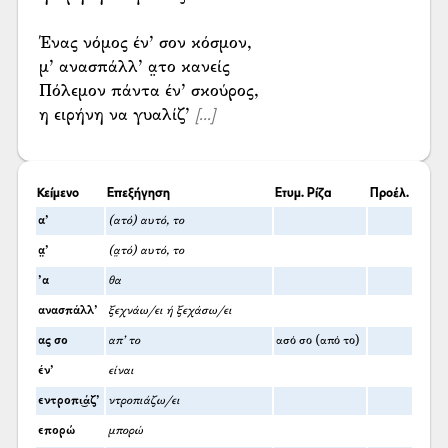
Ένας νόμος έν’ σον κόσμον,
μ’ ανασπάλλ’ α̤το κανείς
Πόλεμον πάντα έν’ σκούρος,
η ειρήνη να γυαλίζ’
[...]
Κείμενο
Επεξήγηση
Ετυμ. Ρίζα
Προέλ.
α’
(ατό) αυτό, το
α̤’
(α̤τό) αυτό, το
’α
θα
ανασπάλλ’
ξεχνάω/ει ή ξεχάσω/ει
ας σο
απ’ το
ασό σο (από το)
έν’
είναι
εντροπι͜άζ’
ντροπιάζω/ει
επορώ
μπορώ