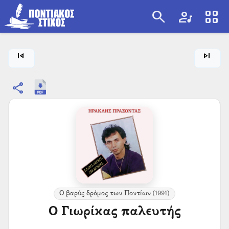
search
artist
view_cozy
search
skip_previous
skip_next
share
Ο βαρύς δρόμος των Ποντίων
(1991)
Ο Γιωρίκας παλευτής