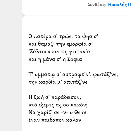
Συνθέτες:
Ηρακλής 
Ο πατέρα σ’ τρώει τα ψ̌ήα σ’
και θαμάζ’ την εμορφία σ’
’Ζάλτσεν και τη γειτονία
και η μάνα σ’ η Σοφία
Τ’ ομμάτι͜α σ’ αστράφτ’ν’, φωτάζ’νε,
την καρδία μ’ απιτάζ’νε
Η ζωή σ’ παράδεισον,
ντό εξέρτς ας σο κακόν;
Να χαρίζ’ σε -ν- ο Θεόν
έναν παιδόπον καλόν