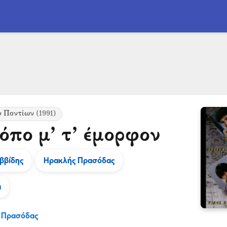
ν Ποντίων
(1991)
όπο μ’ τ’ έμορφον
ββίδης
Ηρακλής Πρασόδας
α
 Πρασόδας