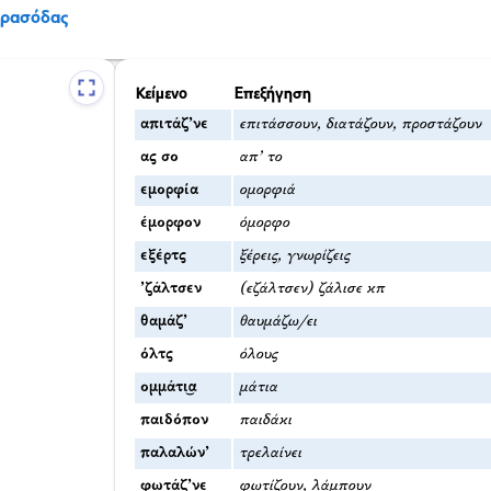
Πρασόδας
Κείμενο
Επεξήγηση
απιτάζ’νε
επιτάσσουν, διατάζουν, προστάζουν
ας σο
απ’ το
εμορφία
ομορφιά
έμορφον
όμορφο
εξέρτς
ξέρεις, γνωρίζεις
’ζάλτσεν
(εζάλτσεν) ζάλισε κπ
θαμάζ’
θαυμάζω/ει
όλτς
όλους
ομμάτι͜α
μάτια
παιδόπον
παιδάκι
παλαλών’
τρελαίνει
φωτάζ’νε
φωτίζουν, λάμπουν