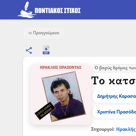
<< Προηγούμενο
share
Ο βαρύς δρόμος τω
Το κατσ
Δημήτρης Καρασα
Χριστίνα Πρασόδ
Στιχουργοί:
Ηρακλής