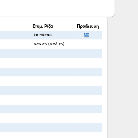
Ετυμ. Ρίζα
Προέλευση
ἐπιτάσσω
ασό σο (από το)