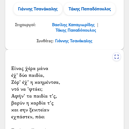
Γιάννης Τσανάκαλης
Τάκης Παπαδόπουλος
Στιχουργοί:
Βασίλης Καπαγιωρίδης
|
Τάκης Παπαδόπουλος
Συνθέτες:
Γιάννης Τσανάκαλης
Είνας χ̌έρα μάνα
έχ̌’ δύο παιδία,
Ζόρ’ έχ̌’ η καημέντσα,
ντό να ’φτάει;
Αφήν’ τα παιδία τ’ς,
βαρύν η καρδία τ’ς
και σην ξενιτείαν
εχπάστεν, πάει