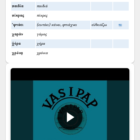
παιδία
παιδιά
πίκρας
πίκρες
’φτάει
(ευτάει) κάνει, φτιάχνει
εὐθειάζω
χαράν
γάμος
χ̌έρα
χήρα
χρόνα̤
χρόνια