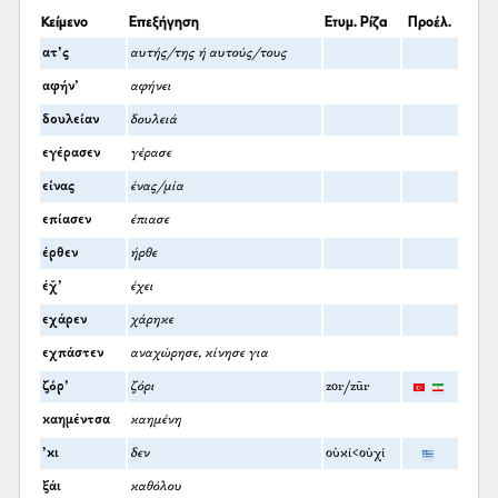
Κείμενο
Επεξήγηση
Ετυμ. Ρίζα
Προέλ.
ατ’ς
αυτής/της ή αυτούς/τους
αφήν’
αφήνει
δουλείαν
δουλειά
εγέρασεν
γέρασε
είνας
ένας/μία
επίασεν
έπιασε
έρθεν
ήρθε
έχ̌’
έχει
εχάρεν
χάρηκε
εχπάστεν
αναχώρησε, κίνησε για
ζόρ’
ζόρι
zor/zūr
καημέντσα
καημένη
’κι
δεν
οὐκί<οὐχί
ξάι
καθόλου