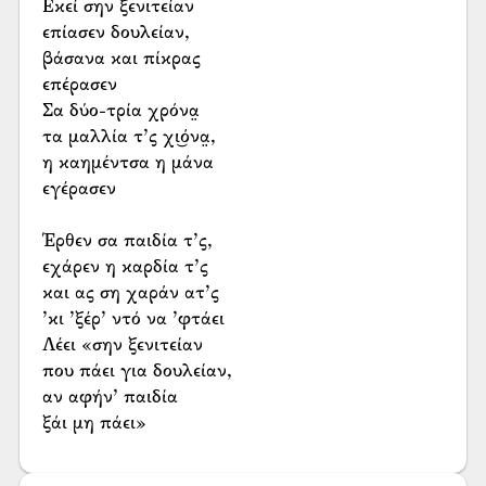
Εκεί σην ξενιτείαν
επίασεν δουλείαν,
βάσανα και πίκρας
επέρασεν
Σα δύο-τρία χρόνα̤
τα μαλλία τ’ς χι͜όνα̤,
η καημέντσα η μάνα
εγέρασεν
Έρθεν σα παιδία τ’ς,
εχάρεν η καρδία τ’ς
και ας ση χαράν ατ’ς
’κι ’ξέρ’ ντό να ’φτάει
Λέει «σην ξενιτείαν
που πάει για δουλείαν,
αν αφήν’ παιδία
ξάι μη πάει»