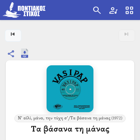
search
artist
view_cozy
search
skip_previous
skip_next
share
Ν’ αϊλί, μάνα, την τύχη σ’/Τα βάσανα τη μάνας
(1972)
Τα βάσανα τη μάνας