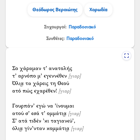
Θεόδωρος Βεροιώτης
Χορωδία
Στιχουργοί:
Παραδοσιακό
Συνθέτες:
Παραδοσιακό
Σο χάραμαν τ’ ανατολής
τ’ αρνόπο μ’ εγεννέθεν
[γιαρ]
Όλι͜α τα χάρεις τη Θεού
ατό πώς εχαρέθεν!
[γιαρ]
Γουρπάν’ εγώ να ’ίνουμαι
ατού σ’ εσά τ’ ομμάτι͜α
[γιαρ]
Σ’ ατά τιδέν ’κι ταγιανεύ’,
όλι͜α γίν’νταν κομμάτι͜α
[γιαρ]