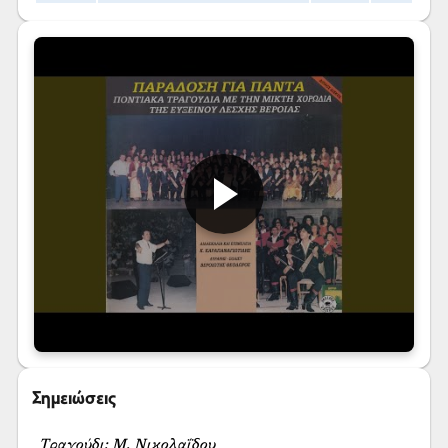
Σημειώσεις
Τραγούδι: Μ. Νικολαΐδου