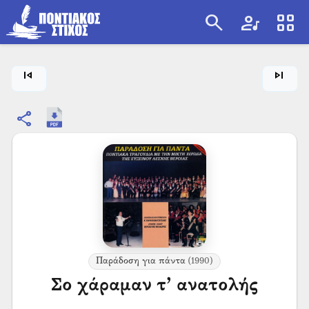
search
artist
view_cozy
search
skip_previous
skip_next
share
Παράδοση για πάντα
(1990)
Σο χάραμαν τ’ ανατολής