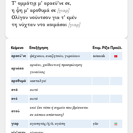
Τ’ ομμάτι͜α μ’ αραεύ’νε σε,
η ψ̌η μ’ αροθυμά σε
[γιαρ]
Ολίγον νούντσον για τ’ εμέν
τη νύχταν ντο κοιμάσαι
[γιαρ]
Κείμενο
Επεξήγηση
Ετυμ. Ρίζα
Προέλ.
αραεύ’νε
ψάχνουν, αναζητούν, γυρεύουν
aramak
αρνάκι, χαϊδευτική προσφώνηση
αρνόπο
γυναίκας
αροθυμά
νοσταλγεί
ατά
αυτά
ατό
αυτό
εκεί (σε τόπο ή σημείο που βρίσκεται
ατού
σε κάποιο απόσταση)
γιαρ
αγαπητός/ή/ό, αγάπη
yâr
γίν’νταν
γίνονται