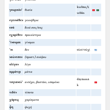
kurban/ḳ
γουρπάν’
θυσία
urbān
εγεννέθεν
γεννήθηκε
εσά
δικά σου/σας
εχαρέθεν
προικίστηκε
’ίνουμαι
γίνομαι
’κι
δεν
οὐκί<οὐχί
νούντσον
(προστ.) σκέψου
ολίγον
λίγο
ομμάτι͜α
μάτια
dayanma
ταγιανεύ’
αντέχει, βαστάει, υπομένει
k
τιδέν
τίποτα
χάρεις
χαρίσματα
ψ̌η
ψυχή