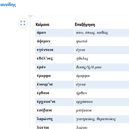
ωαννίδης
Κείμενο
Επεξήγηση
άμον
σαν, όπως, καθώς
άψιμον
φωτιά
εγέντονε
έγινε
εθέλ’νες
ήθελες
εμόν
δικός/ή/ό μου
έμορφα
όμορφα
ένουμ’νε
έγινα
έρθανε
ήρθαν
έρχουσ’νε
ερχόσουν
εσέβανε
μπήκανε
λαρώντς
γιατρεύεις, θεραπεύεις
λύεται
λιώνει