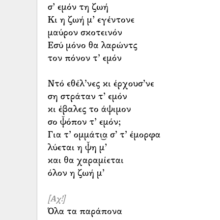
σ’ εμόν τη ζωή
Κι η ζωή μ’ εγέντονε
μαύρον σκοτεινόν
Εσύ μόνο θα λαρώντς
τον πόνον τ’ εμόν
Ντό εθέλ’νες κι έρχουσ’νε
ση στράταν τ’ εμόν
κι έβαλες το άψιμον
σο ψ̌όπον τ’ εμόν;
Για τ’ ομμάτι͜α σ’ τ’ έμορφα
λύεται η ψ̌η μ’
και θα χαραμίεται
όλον η ζωή μ’
[Αχ!]
Όλα τα παράπονα