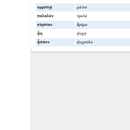
ομμάτι͜α
μάτια
παλαλόν
τρελό
στράταν
δρόμο
ψ̌η
ψυχή
ψ̌όπον
ψυχούλα