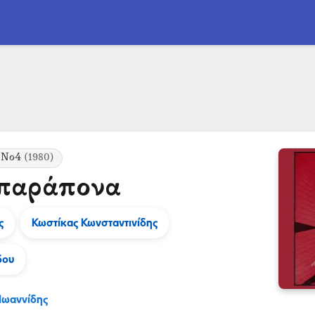
 Νο4
(1980)
 παράπονα
ς
Κωστίκας Κωνσταντινίδης
δου
Ιωαννίδης