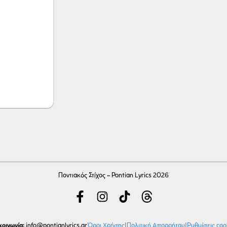
Ποντιακός Στίχος - Pontian Lyrics 2026
κοινωνία:
Όροι Χρήσης
|
Πολιτική Απορρήτου
|
Ρυθμίσεις coo
info
@pontianlyrics.gr