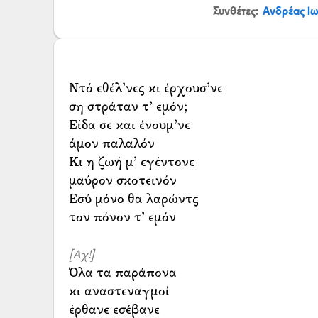
Συνθέτες:
Ανδρέας Ι
Ντό εθέλ’νες κι έρχουσ’νε
ση στράταν τ’ εμόν;
Είδα σε και ένουμ’νε
άμον παλαλόν
Κι η ζωή μ’ εγέντονε
μαύρον σκοτεινόν
Εσύ μόνο θα λαρώντς
τον πόνον τ’ εμόν
[Αχ!]
Όλα τα παράπονα
κι αναστεναγμοί
έρθανε εσέβανε