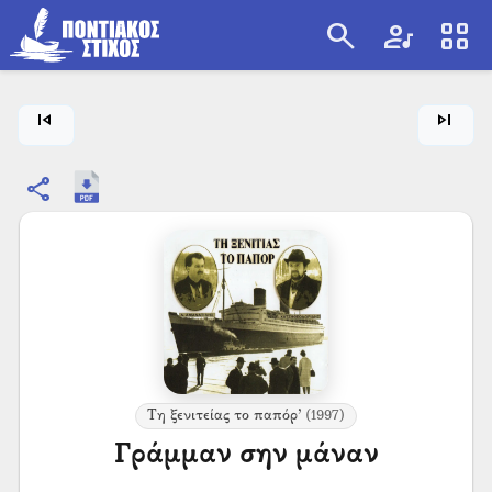
search
artist
view_cozy
search
skip_previous
skip_next
share
Τη ξενιτείας το παπόρ’
(1997)
Γράμμαν σην μάναν