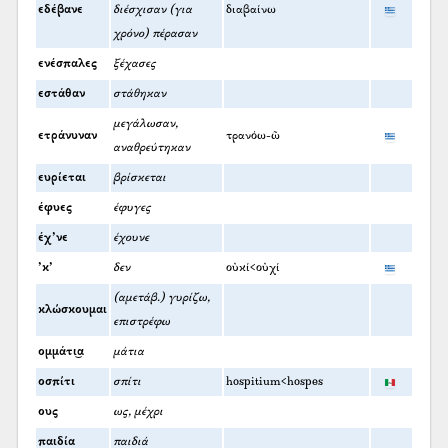
εδέβανε
διέσχισαν (για
διαβαίνω
χρόνο) πέρασαν
ενέσπαλες
ξέχασες
εστάθαν
στάθηκαν
μεγάλωσαν,
ετράνυναν
τρανόω-ῶ
αναθρεύτηκαν
ευρίεται
βρίσκεται
έφυες
έφυγες
έχ’νε
έχουνε
’κ’
δεν
οὐκί<οὐχί
(αμετάβ.) γυρίζω,
κλώσκουμαι
επιστρέφω
ομμάτι͜α
μάτια
οσπίτι
σπίτι
hospitium<hospes
ους
ως, μέχρι
παιδία
παιδιά