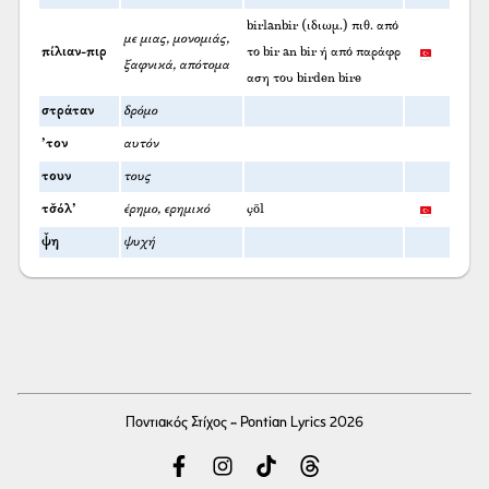
birlanbir (ιδιωμ.) πιθ. από
με μιας, μονομιάς,
πίλιαν-πιρ
το bir an bir ή από παράφρ
ξαφνικά, απότομα
αση του birden bire
στράταν
δρόμο
’τον
αυτόν
τουν
τους
τσ̌όλ’
έρημο, ερημικό
çöl
ψ̌η
ψυχή
Ποντιακός Στίχος - Pontian Lyrics 2026