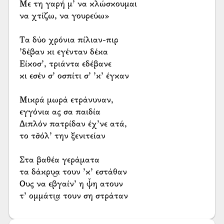
Με τη γαρή μ’ να κλώσκουμαι
να χτίζω, να γουρεύω»
Τα δύο χρόνια πίλιαν-πιρ
’δέβαν κι εγένταν δέκα
Είκοσ’, τριάντα εδέβανε
κι εσέν σ’ οσπίτι σ’ ’κ’ έγκαν
Μικρά μωρά ετράνυναν,
εγγόνια ας σα παιδία
Διπλόν πατρίδαν έχ’νε ατά,
το τσ̌όλ’ την ξενιτείαν
Στα βαθέα γεράματα
τα δάκρυ͜α τουν ’κ’ εστάθαν
Ους να εβγαίν’ η ψ̌η ατουν
τ’ ομμάτι͜α τουν ση στράταν