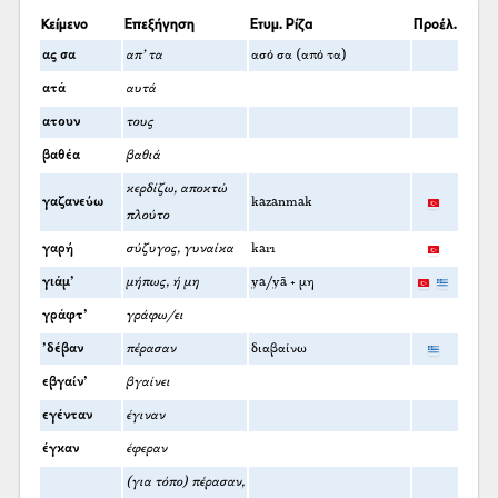
Κείμενο
Επεξήγηση
Ετυμ. Ρίζα
Προέλ.
ας σα
απ’ τα
ασό σα (από τα)
ατά
αυτά
ατουν
τους
βαθέα
βαθιά
κερδίζω, αποκτώ
γαζανεύω
kazanmak
πλούτο
γαρή
σύζυγος, γυναίκα
karı
γιάμ’
μήπως, ή μη
ya/yā + μη
γράφτ’
γράφω/ει
’δέβαν
πέρασαν
διαβαίνω
εβγαίν’
βγαίνει
εγένταν
έγιναν
έγκαν
έφεραν
(για τόπο) πέρασαν,