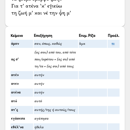
Για τ’ ατένα ’κ’ εγ̆ιεύω
τη ζωή μ’ και νέ την ψ̌η μ’
Κείμενο
Επεξήγηση
Ετυμ. Ρίζα
Προέλ.
άμον
σαν, όπως, καθώς
ἅμα
(ας σου) από του, από τότε
ας σ’
που/αφότου • (ας σο) από
το/τα • (ας σοι) από τους
ατέν
αυτήν
ατεν
αυτήν
ατένα
αυτήν
ατό
αυτό
ατ’ς
αυτής/της ή αυτούς/τους
εγάπεσα
αγάπησα
εθέλ’να
ήθελα