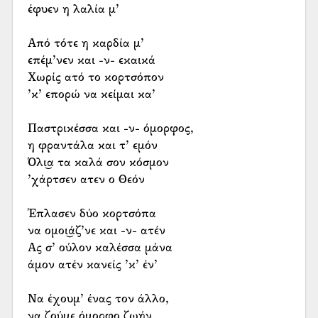
έφυεν η λαλία μ’
Από τότε η καρδία μ’
επέμ’νεν και -ν- εκαικά
Χωρίς ατό το κορτσόπον
’κ’ επορώ να κείμαι κα’
Παστρικέσσα και -ν- όμορφος,
η φραντάλα και τ’ εμόν
Όλι͜α τα καλά σον κόσμον
’χάρτσεν ατεν ο Θεόν
Έπλασεν δύο κορτσόπα
να ομοι͜άζ’νε και -ν- ατέν
Ας σ’ ούλον καλέσσα μάνα
άμον ατέν κανείς ’κ’ έν’
Να έχουμ’ ένας τον άλλο,
να ζούμε όμορφο ζωήν