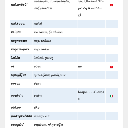
μιλάω/ει, συνομιλώ/ει,
γος (Παλαιά Του
καλατσ̌εύ’
συζητώ/άει
ρκική Ανατολία
ς)
καλέσσα
καλή
κείμαι
κείτομαι, ξαπλώνω
κορτσόπα
κοριτσάκια
κορτσόπον
κοριτσάκι
λαλία
λαλιά, φωνή
νέ
ούτε
ne
ομοι͜άζ’νε
ομοιάζουν, μοιάζουν
όνταν
όταν
hospitium<hospe
οσπίτ’ν
σπίτι
s
ούλον
όλο
παστρικέσσα
παστρικιά
σουμών’
σιμώνει, πλησιάζει