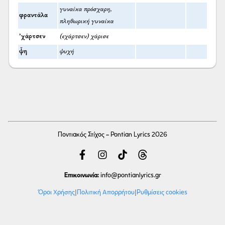
γυναίκα πρόσχαρη,
φραντάλα
πληθωρική γυναίκα
’χάρτσεν
(εχάρτσεν) χάρισε
ψ̌η
ψυχή
Ποντιακός Στίχος - Pontian Lyrics 2026
Επικοινωνία:
info
@pontianlyrics.gr
Όροι Χρήσης
|
Πολιτική Απορρήτου
|
Ρυθμίσεις cookies
Με την ευγενική χορηγία φιλοξενίας της