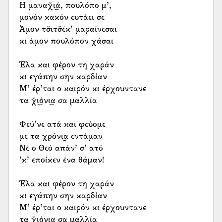
Η μαναχ̌ι͜ά, πουλόπο μ’,
μονόν κακόν ευτάει σε
Άμον τσ̌ιτσ̌έκ’ μαραίνεσαι
κι άμον πουλόπον χάσαι
Έλα και φέρον τη χαράν
κι εγάπην σην καρδίαν
Μ’ έρ’ται ο καιρόν κι έρχουντανε
τα χ̌ι͜όνι͜α σα μαλλία
Φεύ’νε ατά και φεύομε
με τα χρόνι͜α εντάμαν
Νέ ο Θεό απάν’ σ’ ατό
’κ’ εποίκεν ένα θάμαν!
Έλα και φέρον τη χαράν
κι εγάπην σην καρδίαν
Μ’ έρ’ται ο καιρόν κι έρχουντανε
τα χ̌ι͜όνι͜α σα μαλλία