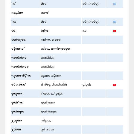
’κ’
δεν
οὐκί<οὐχί
καμίαν
ποτέ
’κι
δεν
οὐκί<οὐχί
νέ
ούτε
ne
νεότητα
νιότη, νιάτα
οξωπίσ’
πίσω, αντίστροφα
πουλόπο
πουλάκι
πουλόπον
πουλάκι
πρασινίζ’νε
πρασινίζουν
τσ̌ιτσ̌έκ’
άνθος, λουλούδι
çiçek
φέρον
(προστ.) φέρε
φεύ’νε
φεύγουν
φεύομε
φεύγουμε
χαράν
γάμος
χάσαι
χάνεσαι