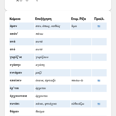
Κείμενο
Επεξήγηση
Ετυμ. Ρίζα
Προέλ.
άμον
σαν, όπως, καθώς
ἅμα
απάν’
πάνω
ατά
αυτά
ατό
αυτό
γυρίζ’νε
γυρίζουν
εγάπην
αγάπη
εντάμαν
μαζί
εποίκεν
έκανε, έφτιαξε
ποιέω-ῶ
έρ’ται
έρχεται
έρχουντανε
έρχονται
ευτάει
κάνει, φτιάχνει
εὐθειάζω
θάμαν
θαύμα