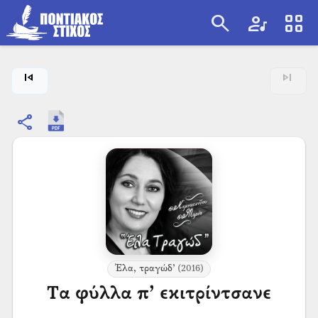
search
artist
view_cozy
search
skip_previous
skip_next
share
Έλα, τραγώδ’
(2016)
Τα φύλλα π’ εκιτρίντσανε