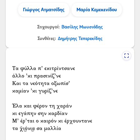
Γιώργος Ατματσίδης
Μαρία Κεμεκενίδου
Στιχουργοί:
Βασίλης Μωυσιάδης
Συνθέτες:
Δημήτρης Τεπερεκίδης
Τα φύλλα π’ εκιτρίντσανε
άλλο ’κι πρασινίζ’νε
Και τα νεότητα οξωπίσ’
καμίαν ’κι γυρίζ’νε
Έλα και φέρον τη χαράν
κι εγάπην σην καρδίαν
Μ’ έρ’ται ο καιρόν κι έρχουντανε
τα χ̌ι͜όνι͜α σα μαλλία