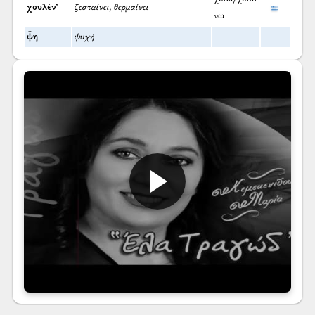
χουλέν’
ζεσταίνει, θερμαίνει
νω
ψ̌η
ψυχή