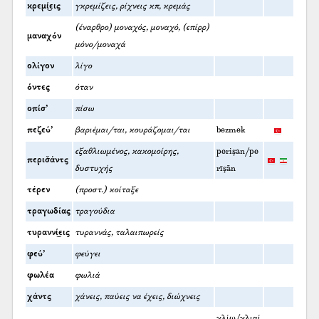
κρεμί͜εις
γκρεμίζεις, ρίχνεις κπ, κρεμάς
(έναρθρο) μοναχός, μοναχό, (επίρρ)
μαναχόν
μόνο/μοναχά
ολίγον
λίγο
όντες
όταν
οπίσ’
πίσω
πεζεύ’
βαριέμαι/ται, κουράζομαι/ται
bezmek
εξαθλιωμένος, κακομοίρης,
perişan/pe
περισ̌άντς
δυστυχής
rīşān
τέρεν
(προστ.) κοίταξε
τραγωδίας
τραγούδια
τυραννί͜εις
τυραννάς, ταλαιπωρείς
φεύ’
φεύγει
φωλέα
φωλιά
χάντς
χάνεις, παύεις να έχεις, διώχνεις
χλίω/χλιαί