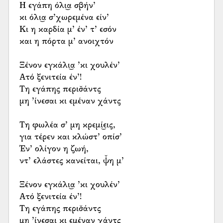
Η εγάπη όλι͜α σβήν’
κι όλι͜α σ’χωρεμένα είν’
Κι η καρδία μ’ έν’ τ’ εσόν
και η πόρτα μ’ ανοιχτόν
Ξένον εγκάλι͜α ’κι χουλέν’
Ατό ξενιτεία έν’!
Τη εγάπης περισ̌άντς
μη ’ίνεσαι κι εμέναν χάντς
Τη φωλέα σ’ μη κρεμί͜εις,
για τέρεν και κλώστ’ οπίσ’
Έν’ ολίγον η ζωή,
ντ’ ελάστες κανείται, ψ̌η μ’
Ξένον εγκάλι͜α ’κι χουλέν’
Ατό ξενιτεία έν’!
Τη εγάπης περισ̌άντς
μη ’ίνεσαι κι εμέναν χάντς