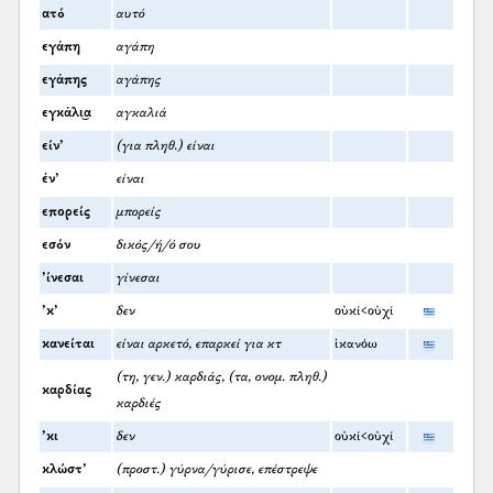
ατό
αυτό
εγάπη
αγάπη
εγάπης
αγάπης
εγκάλι͜α
αγκαλιά
είν’
(για πληθ.) είναι
έν’
είναι
επορείς
μπορείς
εσόν
δικός/ή/ό σου
’ίνεσαι
γίνεσαι
’κ’
δεν
οὐκί<οὐχί
κανείται
είναι αρκετό, επαρκεί για κτ
ἱκανόω
(τη, γεν.) καρδιάς, (τα, ονομ. πληθ.)
καρδίας
καρδιές
’κι
δεν
οὐκί<οὐχί
κλώστ’
(προστ.) γύρνα/γύρισε, επέστρεψε