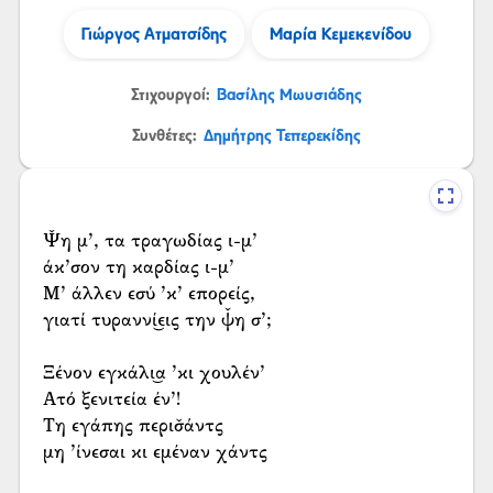
Γιώργος Ατματσίδης
Μαρία Κεμεκενίδου
Στιχουργοί:
Βασίλης Μωυσιάδης
Συνθέτες:
Δημήτρης Τεπερεκίδης
Ψ̌η μ’, τα τραγωδίας ι-μ’
άκ’σον τη καρδίας ι-μ’
Μ’ άλλεν εσύ ’κ’ επορείς,
γιατί τυραννί͜εις την ψ̌η σ’;
Ξένον εγκάλι͜α ’κι χουλέν’
Ατό ξενιτεία έν’!
Τη εγάπης περισ̌άντς
μη ’ίνεσαι κι εμέναν χάντς