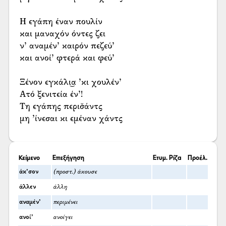
Η εγάπη έναν πουλίν
και μαναχόν όντες ζει
ν’ αναμέν’ καιρόν πεζεύ’
και ανοί’ φτερά και φεύ’
Ξένον εγκάλι͜α ’κι χουλέν’
Ατό ξενιτεία έν’!
Τη εγάπης περισ̌άντς
μη ’ίνεσαι κι εμέναν χάντς
Κείμενο
Επεξήγηση
Ετυμ. Ρίζα
Προέλ.
άκ’σον
(προστ.) άκουσε
άλλεν
άλλη
αναμέν’
περιμένει
ανοί’
ανοίγει