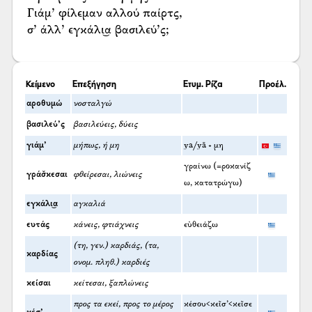
Γιάμ’ φίλεμαν αλλού παίρτς,
σ’ άλλ’ εγκάλι͜α βασιλεύ’ς;
Κείμενο
Επεξήγηση
Ετυμ. Ρίζα
Προέλ.
αροθυμώ
νοσταλγώ
βασιλεύ’ς
βασιλεύεις, δύεις
γιάμ’
μήπως, ή μη
ya/yā + μη
γραίνω (=ροκανίζ
γράσ̌κεσαι
φθείρεσαι, λιώνεις
ω, κατατρώγω)
εγκάλι͜α
αγκαλιά
ευτάς
κάνεις, φτιάχνεις
εὐθειάζω
(τη, γεν.) καρδιάς, (τα,
καρδίας
ονομ. πληθ.) καρδιές
κείσαι
κείτεσαι, ξαπλώνεις
προς τα εκεί, προς το μέρος
κέσου<κεῖσ’<κεῖσε