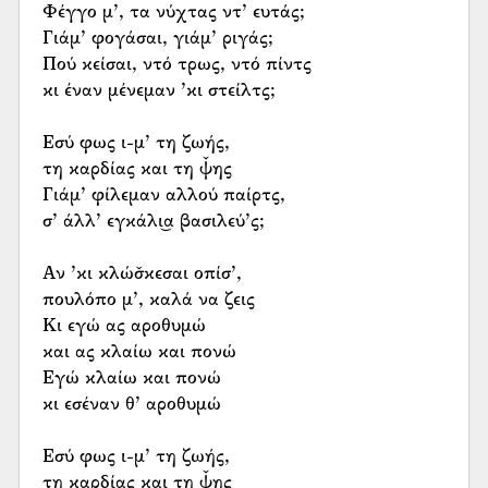
Φέγγο μ’, τα νύχτας ντ’ ευτάς;
Γιάμ’ φογάσαι, γιάμ’ ριγάς;
Πού κείσαι, ντό τρως, ντό πίντς
κι έναν μένεμαν ’κι στείλτς;
Εσύ φως ι-μ’ τη ζωής,
τη καρδίας και τη ψ̌ης
Γιάμ’ φίλεμαν αλλού παίρτς,
σ’ άλλ’ εγκάλι͜α βασιλεύ’ς;
Αν ’κι κλώσ̌κεσαι οπίσ’,
πουλόπο μ’, καλά να ζεις
Κι εγώ ας αροθυμώ
και ας κλαίω και πονώ
Εγώ κλαίω και πονώ
κι εσέναν θ’ αροθυμώ
Εσύ φως ι-μ’ τη ζωής,
τη καρδίας και τη ψ̌ης