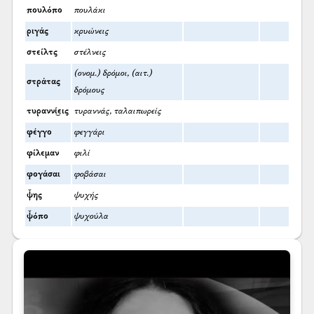
πουλόπο
πουλάκι
ριγάς
κρυώνεις
στείλτς
στέλνεις
(ονομ.) δρόμοι, (αιτ.)
στράτας
δρόμους
τυραννί͜εις
τυραννάς, ταλαιπωρείς
φέγγο
φεγγάρι
φίλεμαν
φιλί
φογάσαι
φοβάσαι
ψ̌ης
ψυχής
ψ̌όπο
ψυχούλα