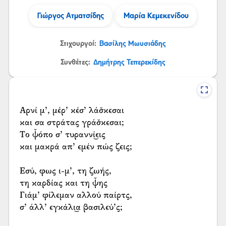
Γιώργος Ατματσίδης
Μαρία Κεμεκενίδου
Στιχουργοί:
Βασίλης Μωυσιάδης
Συνθέτες:
Δημήτρης Τεπερεκίδης
Αρνί μ’, μέρ’ κέσ’ λάσ̌κεσαι
και σα στράτας γράσ̌κεσαι;
Το ψ̌όπο σ’ τυραννί͜εις
και μακρά απ’ εμέν πώς ζεις;
Εσύ, φως ι-μ’, τη ζωής,
τη καρδίας και τη ψ̌ης
Γιάμ’ φίλεμαν αλλού παίρτς,
σ’ άλλ’ εγκάλι͜α βασιλεύ’ς;