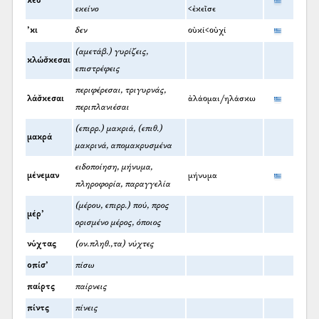
κέσ’
εκείνο
<ἐκεῖσε
’κι
δεν
οὐκί<οὐχί
(αμετάβ.) γυρίζεις,
κλώσ̌κεσαι
επιστρέφεις
περιφέρεσαι, τριγυρνάς,
λάσ̌κεσαι
ἀλάομαι/ηλάσκω
περιπλανιέσαι
(επιρρ.) μακριά, (επιθ.)
μακρά
μακρινά, απομακρυσμένα
ειδοποίηση, μήνυμα,
μένεμαν
μήνυμα
πληροφορία, παραγγελία
(μέρου, επιρρ.) πού, προς
μέρ’
ορισμένο μέρος, όποιος
νύχτας
(ον.πληθ.,τα) νύχτες
οπίσ’
πίσω
παίρτς
παίρνεις
πίντς
πίνεις