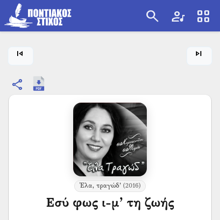
search
artist
view_cozy
search
skip_previous
skip_next
share
Έλα, τραγώδ’
(2016)
Εσύ φως ι-μ’ τη ζωής