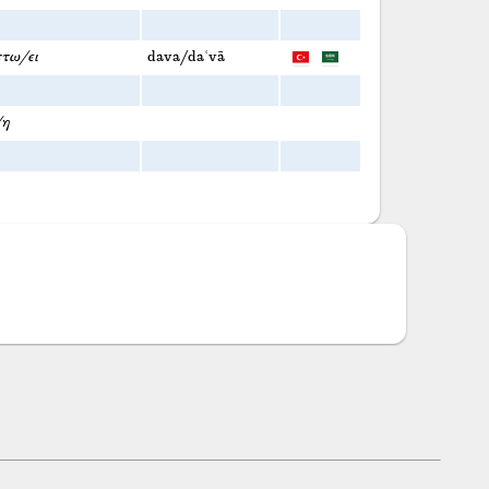
ττω/ει
dava/daʿvā
/η