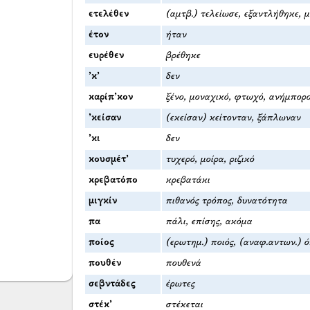
ετελέθεν
(αμτβ.) τελείωσε, εξαντλήθηκε, 
έτον
ήταν
ευρέθεν
βρέθηκε
’κ’
δεν
καρίπ’κον
ξένο, μοναχικό, φτωχό, ανήμπορ
’κείσαν
(εκείσαν) κείτονταν, ξάπλωναν
’κι
δεν
κουσμέτ’
τυχερό, μοίρα, ριζικό
κρεβατόπο
κρεβατάκι
μιγκίν
πιθανός τρόπος, δυνατότητα
πα
πάλι, επίσης, ακόμα
ποίος
(ερωτημ.) ποιός, (αναφ.αντων.) ό
πουθέν
πουθενά
σεβντάδες
έρωτες
στέκ’
στέκεται