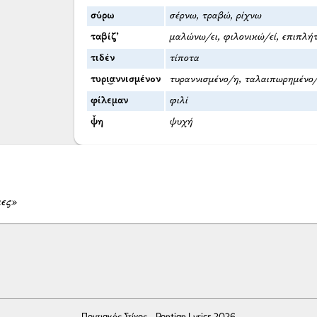
σύρω
σέρνω, τραβώ, ρίχνω
ταβίζ’
μαλώνω/ει, φιλονικώ/εί, επιπλή
τιδέν
τίποτα
τυρι͜αννισμένον
τυραννισμένο/η, ταλαιπωρημένο
φίλεμαν
φιλί
ψ̌η
ψυχή
μες»
Ποντιακός Στίχος - Pontian Lyrics 2026