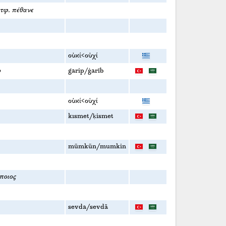
μτφ. πέθανε
οὐκί<οὐχί
ο
garip/ġarīb
οὐκί<οὐχί
kısmet/ḳismet
mümkün/mumkin
ποιος
sevda/sevdā