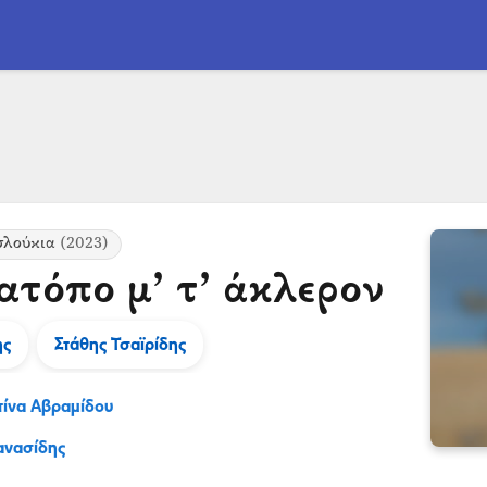
σλούκια
(2023)
ατόπο μ’ τ’ άκλερον
ης
Στάθης Τσαϊρίδης
ίνα Αβραμίδου
ανασίδης