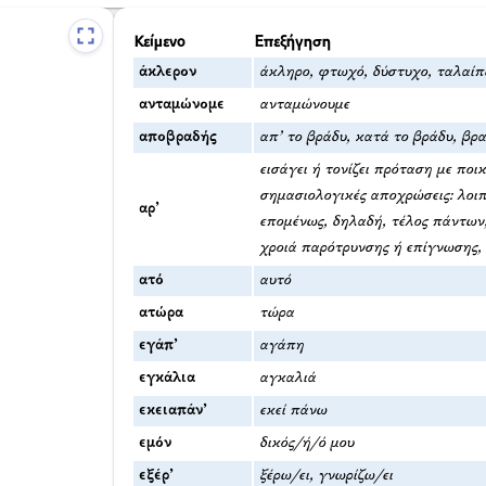
Κείμενο
Επεξήγηση
άκλερον
άκληρο, φτωχό, δύστυχο, ταλαί
ανταμώνομε
ανταμώνουμε
αποβραδής
απ’ το βράδυ, κατά το βράδυ, βρ
εισάγει ή τονίζει πρόταση με ποικ
σημασιολογικές αποχρώσεις: λοιπό
αρ’
επομένως, δηλαδή, τέλος πάντων,
χροιά παρότρυνσης ή επίγνωσης, 
ατό
αυτό
ατώρα
τώρα
εγάπ’
αγάπη
εγκάλια
αγκαλιά
εκειαπάν’
εκεί πάνω
εμόν
δικός/ή/ό μου
εξέρ’
ξέρω/ει, γνωρίζω/ει