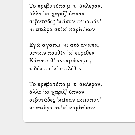
Το κρεβατόπο μ’ τ’ άκλερον,
άλλο ’κι χαρίζ’ ύπνον
σεβντάδες ’κείσαν εκειαπάν’
κι ατώρα στέκ’ καρίπ’κον
Εγώ αγαπώ, κι ατό αγαπά,
μιγκίν πουθέν ’κ’ ευρέθεν
Κάποτε θ’ ανταμώνομε¹,
τιδέν πα ’κ’ ετελέθεν
Το κρεβατόπο μ’ τ’ άκλερον,
άλλο ’κι χαρίζ’ ύπνον
σεβντάδες ’κείσαν εκειαπάν’
κι ατώρα στέκ’ καρίπ’κον