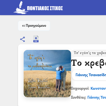
<< Προηγούμενο
share
Τσ’ εγάπ’ς τα χαβε
Το κρεβ
Γιάννης Τσανασίδ
Στιχουργοί:
Κωνσταντ
Συνθέτες:
Γιάννης Τσ