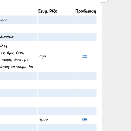
Ετυμ. Ρίζα
Προέλευση
πωρο
αδιάτικα
ίλες
ν, άρα, έτσι,
ἄρα
 τώρα, άντε, με
όπως το τουρκ. ha
ἐμοῦ