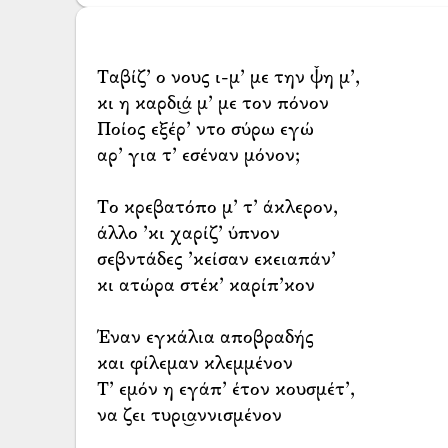
Ταβίζ’ ο νους ι-μ’ με την ψ̌η μ’,
κι η καρδι͜ά μ’ με τον πόνον
Ποίος εξέρ’ ντο σύρω εγώ
αρ’ για τ’ εσέναν μόνον;
Το κρεβατόπο μ’ τ’ άκλερον,
άλλο ’κι χαρίζ’ ύπνον
σεβντάδες ’κείσαν εκειαπάν’
κι ατώρα στέκ’ καρίπ’κον
Έναν εγκάλια αποβραδής
και φίλεμαν κλεμμένον
Τ’ εμόν η εγάπ’ έτον κουσμέτ’,
να ζει τυρι͜αννισμένον